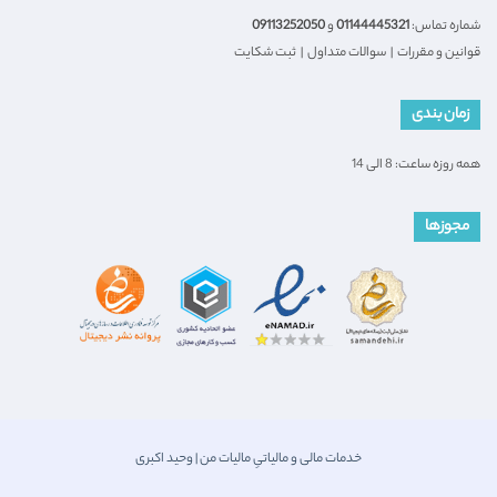
شماره تماس:
01144445321
و
09113252050
قوانین و مقررات
|
سوالات متداول
|
ثبت شکایت
زمان بندی
همه روزه ساعت: 8 الی 14
مجوزها
خدمات مالی و مالیاتیِ مالیات من | وحید اکبری