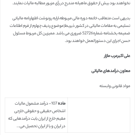
نخواهند بود بیش از حقوق ماهیانه مندرج در رأی مزبور مطالبه مالیات نمایند.
بدیهی است متعاقب خاتمه دوره مالی مربوطه،ارایه رونوشت اظهارنامه مالیاتی
تسلیمی به مقامات مالیاتی در کشور ذیربط(موضوع ردیف چهارم از فرم اطلاعات
ضمیمه بخشنامه شماره52726 ضروری می باشد .ممیزین کل مربوط مسئول
حسن اجرای این دستورالعمل خواهند بود.
علی اکبرعرب مازار
معاون درآمدهای مالیاتی
مواد قانونی وابسته
ماده
107- درآمد مشمول مالیات
اشخاص حقیقی و حقوقی خارجی
مقیم خارج از ایران بابت درآمدهایی که
در ایران و یا از ایران تحصیل می…