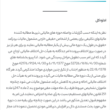
اداره کل
نظر به اینکه حسب گزارشات واصله،حوزه های مالیاتی ذیربط مطالبه کننده
مالیاتهای تکلیفی برای بعضی از اشخاص حقیقی خارجی مشمول مالیات بردرآمد
حقوق،در طول یک دوره مالی بیش از یکبار مطالبه مالیاتی نمایند و برای هر بار نیز
در صورت بروز اختلاف،پرونده امر جداگانه به هیأت حل اختلاف مالیاتی ارجاع می
گردد که این امر سبب تطویل مراحل رسیدگی می شود. لذا پیرو بخشنامه های
شماره 52726/1616/4/30 مورخ 6/11/1377 و 42176/9124/4/30 مورخ
22/8/1378 به منظور اجتناب از تکرار چنین مواردی موکدا متذکرمی گردد هر گاه
برای مدتی از یک دوره مالی مطالبه مالیات می گردد و پرونده امر به هیأت حل
اختلاف مالیاتی احاله و منجر به کاهش درآمد مشمول مالیات می شود چنانچه
ماموران تشخیص مربوط ظرف یک ماه مهلت مقرر موضوع بند 2 ماده 247یا ماده
251 قانون مالیاتهای مستقیم نسبت به رأی صادره اعتراض ننمایند،این امر به
مفهوم قبول تعدیل مذکور می باشد در این صورت چنانچه برای بقیه مدت دوره
مالی مورد بحث مستندی دال بر افزایش دریافتی مودی تحصیل ننموده اند مجاز