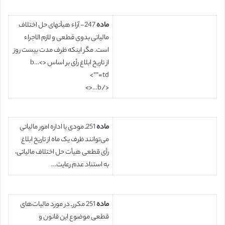
ماده
247- آراء هیأتهای حل اختلاف
مالیاتی بدوی قطعی و لازم الاجراء
است. مگر اینکه ظرف مدت بیست روز
از تاریخ ابلاغ رأی بر اساس <b…<
td=””>
</b…<>
ماده
251ـ مودی یا اداره امور مالیاتی
می‌توانند ظرف یک ماه ‌از تاریخ ابلاغ
رأی قطعی هیأت حل اختلاف مالیاتی‌،
به استناد عدم ‌رعایت…
ماده
251 مکرر ـ در مورد مالیات‌های
قطعی موضوع این قانون ‌و