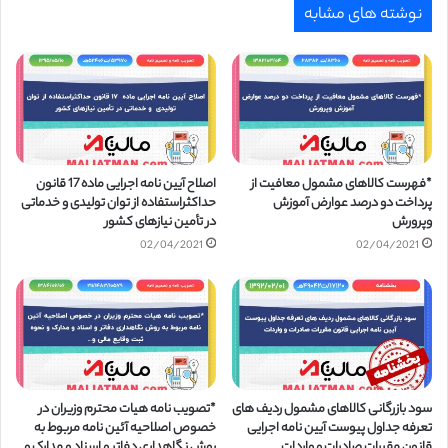
نوشته های مشابه
*فهرست کالاهای مشمول معافیت از
اصلاح آیین نامه اجرایی ماده 17 قانون
پرداخت دو درصد عوارض آموزش
حداکثراستفاده از توان تولیدی و خدماتی
وپرورش
در تأمین نیازهای کشور
02/04/2021
02/04/2021
سود بازرگانی کالاهای مشمول ردیف های
*تصویب نامه هیات محترم وزیران در
تعرفه جداول پیوست آیین نامه اجرایی
خصوص اصلاحیه آئین نامه مربوط به
قانون مقررات صادرات و واردات
روش نگاهداری دفاتر و اسناد و مدارک و