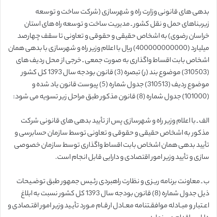
بدهی های قانونی وزارت راه و شهرسازی (شرکت ساخت و توسعه
زیربناهای حمل و نقل کشور ـ مدیریت ساخت و توسعه راه های استان
خراسان رضوی) به اشخاص حقیقی و حقوقی و تعاونی تا سقف چهارصد
میلیارد (400000000000) ریال با اعلام وزیر راه و شهرسازی با بدهی همان
اشخاص بابت اقساط واگذاری به صورت جمعی ـ خرجی از محل ردیف های
(310503) موضوع بند (ر) تبصره (3) قانون بودجه سال 1393 کل کشور
موضوع ردیف (310513) جدول شماره (5) پیوست قانون یاد شده و
(101000) جدول شماره (8) قانون مذکور طبق مراحل زیر تسویه می شود:
الف ـ با اعلام وزیر راه و شهرسازی پس از تأیید بدهی های قانونی شرکت
مذکور به اشخاص حقیقی و حقوقی و تعاونی توسط سازمان حسابرسی و
تأیید بدهی همان اشخاص بابت اقساط واگذاری توسط سازمان خصوصی
سازی و تأیید وزیر امور اقتصادی و دارایی قابل انجام است.
ب ـ معاونت برنامه ریـزی و نظارت راهبردی رئـیس جمهور طبق توضـیحات
ذیل جدول شماره (8) قانون بودجه سال 1393 کل کشور نسبت به ابلاغ
اعـتبار و مبـادله موافقـتنامه معـادل ارقـام مـورد تأیـید وزیر امور اقتـصادی و