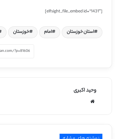
[elfsight_file_embed id=”1431″]
استان خوزستان
امام
خوزستان
وحید اکبری
وبسایت
نوشته های مشابه