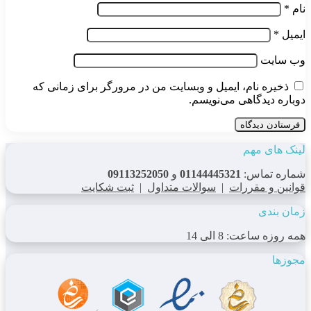
نام
*
ایمیل
*
وب‌ سایت
ذخیره نام، ایمیل و وبسایت من در مرورگر برای زمانی که
دوباره دیدگاهی می‌نویسم.
لینک های مهم
شماره تماس:
01144445321
و
09113252050
قوانین و مقررات
|
سوالات متداول
|
ثبت شکایت
زمان بندی
همه روزه ساعت: 8 الی 14
مجوزها