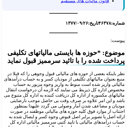
قانون مالیات های مستقیم
شماره:۴۶۳۷۸
تاریخ:۱۳۷۷/۰۹/۲۶
پیوست:
موضوع: *حوزه ها بایستی مالیاتهای تکلیفی
پرداخت شده را با تائید سرممیز قبول نماید
نظر باینکه بعضی از حوزه های مالیاتی قبول وجوهی را که قبلا در
منبع بعنوان مالیاتهای تکلیفی از مودیان کسر و به حساب درآمدهای
مالیاتی واریز شده است منوط به واریز وجوه مزبور به حساب
مخصوص اداره کل ذیربط می نمایند که لازمه آن درخواست انتقال
مالیاتهای مکسوره از اداره کل دریافت کننده به اداره کل متبوع می
باشد و این امر علاوه بر صرف وقت بی حاصل موجب نارضایتی
مودیان و مضاعف شدن آمار وصولی می گردد علیهذا بمنظور
اجتناب از موارد فوق کلیه حوزه های مالیاتی موظفند در صورت
ارائه اصل یا تصویر برابر اصل قبوض وجوه کسر و ایصال شده به
حساب درآمدهای مالیاتی با تایید کتبی سرممیز مالیاتی اداره کل