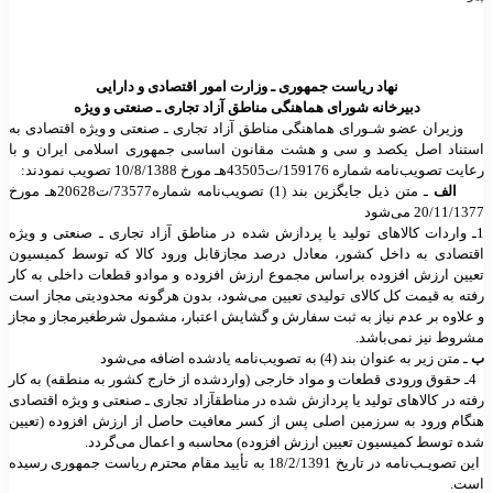
نهاد ریاست جمهوری ـ وزارت امور اقتصادی و دارایی
دبیرخانه شورای
هماهنگی مناطق آزاد تجاری ـ صنعتی و ویژه
وزیران عضو شـورای
هماهنگی مناطق آزاد تجاری ـ صنعتی و ویژه اقتصادی به
استناد اصل یکصد و سی و هشت م
قانون اساسی جمهوری اسلامی ایران و با
رعایت تصویب
نامه شماره 159176/ت43505هـ مورخ
10/8/1388
تصویب نمودند
:
الف
ـ متن ذیل جایگزین بند (1) تصویب
نامه شماره
73577/ت20628هـ مورخ
20/11/1377 می
شود
1ـ واردات کالاهای تولید یا پردازش
شده در مناطق آزاد تجاری ـ صنعتی و ویژه
اقتصادی به داخل کشور، معادل درصد مجاز
قابل ورود کالا که توسط کمیسیون
تعیین ارزش افزوده براساس مجموع ارزش افزوده و مواد
و قطعات داخلی به کار
رفته به قیمت کل کالای تولیدی تعیین می
شود، بدون هرگونه
محدودیتی مجاز است
و علاوه بر عدم نیاز به ثبت سفارش و گشایش اعتبار، مشمول شرط
غیرمجاز و مجاز
مشروط نیز نمی
باشد
.
ب
ـ متن زیر به عنوان بند (4) به
تصویب
نامه یادشده اضافه می
شود
4ـ حقوق ورودی قطعات و مواد خارجی (وارد
شده از خارج کشور به منطقه) به کار
رفته در کالاهای تولید یا پردازش شده در مناطق
آزاد تجاری ـ صنعتی و ویژه اقتصادی
هنگام ورود به سرزمین اصلی پس از کسر معافیت
حاصل از ارزش افزوده (تعیین
شده توسط کمیسیون تعیین ارزش افزوده) محاسبه و اعمال
می
گردد
.
این تصویـب
نامه در تاریخ 18/2/1391 به تأیید مقام محترم ریاست
جمهوری رسیده
است
.