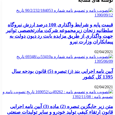
نوشته های مشابه
قیمت پایه و شرایط واگذاری 100 درصد ارزش نیروگاه
سلطانیه زنجان زیرمجموعه شرکت مادرتخصصی توانیر
جهت واگذاری از طریق مزایده بابت رد دیون دولت به
پیمانکاران وزارت نیرو
02/04/2021
آیین ­نامه اجرایی بند (ز) تبصره (5) قانون بودجه سال
1395 کل کشور
02/04/2021
متن زیر جایگزین تبصره (2) ماده (3) آیین نامه اجرایی
قانون ارتقاء کیفی تولید خودرو و سایر تولیدات صنعتی