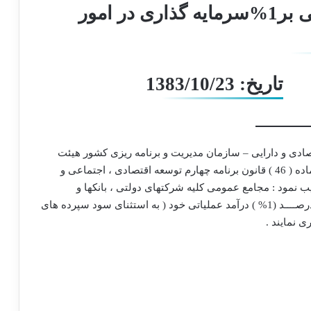
*تکلیف شرکت های دولتی مبنی بر1%سرمایه گذاری در امور
تاریخ: 1383/10/23
صادی و دارایی – سازمان مدیریت و برنامه ریزی کشور هیئت
وزیران در جلسه مورخ 9/10/1383 به استناد بند “ هـ “ ماده ( 46 ) قانون برنامه چهارم توسعه اقتصادی ، اجتماعی و
ری اسلامی ایران – مصوب 1383 – تصویب نمود : مجامع عمومی کلیه شرکتهای دولتی ، بانکها و
موسسات انتفاعی وابسته به دولت مکلفند معادل یک درصــــد (1% ) درآمد عملیاتی خود ( به استثنای سود سپرده های
 نمایند .