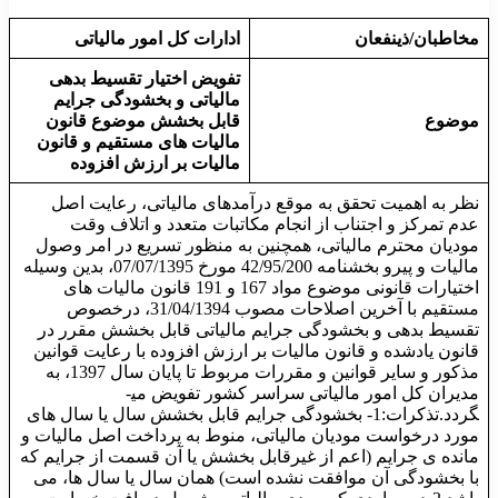
مخاطبان/ذینفعان
ادارات کل امور مالیاتی
تفویض اختیار تقسیط بدهی
مالیاتی و بخشودگی جرایم
موضوع
قابل بخشش موضوع قانون
مالیات های مستقیم و قانون
مالیات بر ارزش افزوده
نظر به اهمیت تحقق به موقع درآمدهای مالیاتی، رعایت اصل
عدم تمرکز و اجتناب از انجام مکاتبات متعدد و اتلاف وقت
مودیان محترم مالیاتی، همچنین به منظور تسریع در امر وصول
مالیات و پیرو بخشنامه 42/95/200 مورخ 07/07/1395، بدین وسیله
اختیارات قانونی موضوع مواد 167 و 191 قانون مالیات های
مستقیم با آخرین اصلاحات مصوب 31/04/1394، درخصوص
تقسیط بدهی و بخشودگی جرایم مالیاتی قابل بخشش مقرر در
قانون یادشده و قانون مالیات بر ارزش افزوده با رعایت قوانین
مذکور و سایر قوانین و مقررات مربوط تا پایان سال 1397، به
مدیران کل امور مالیاتی سراسر کشور تفویض می­
گردد.تذکرات:1-­ بخشودگی جرایم قابل بخشش سال یا سال های
مورد درخواست مودیان مالیاتی، منوط به پرداخت اصل مالیات و
مانده ی جرایم (اعم از غیرقابل بخشش یا آن قسمت از جرایم که
با بخشودگی آن موافقت نشده است) همان سال یا سال ها، می