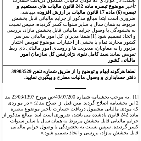
باشد.2-در مواردی که مودی مالیاتی مشمول دریافت خسارت
تأخیر
موضوع تبصره ماده 242 قانون مالیات های مستقیم و
تبصره (6) ماده 17 قانون مالیات بر ارزش افزوده
می­باشد،
ضروری است ابتدا مبالغ مذکور از جرایم مالیاتی قابل بخشش
مربوط به همان سال یا سایر سنوات کسر گردیده، سپس نسبت
به بخشودگی یا وصول جرایم مالیاتی قابل بخشش مازاد، بررسی
و اتخاذ تصمیم شود.[1]ضمنا مدیران کل امور مالیاتی سراسر
کشور مجازند تمام یا بخشی از اختیارات موضوع تفویض اختیار
مزبور را به معاونان، مدیریت ها و روسای امور مالیاتی ذی ربط
تفویض نمایند.
سید کامل تقوی نژاد
رئیس کل سازمان امور
مالیاتی کشور
لطفا هرگونه ابهام و توضیح را از طریق شماره تلفن 39903529
دفتر حسابداری و وصول مالیات مطرح و پیگیری نمایید.
[1] . به موجب بخشنامه شماره 49/97/200/ص مورخ 23/03/1397 بند
2 این بخشنامه اصلاح گردید. متن قبل از اصلاح بند 2: « در مواردی
که مودی مالیاتی مشمول دریافت خسارت تأخیر موضوع تبصره
ماده 242 قانون یادشده می باشد، ضروری است ابتدا مبالغ مذکور از
جرایم مالیاتی قابل بخشش مربوط به همان سال یا سایر سنوات
کسر گردیده، سپس نسبت به بخشودگی یا وصول جرایم مالیاتی
قابل بخشش مازاد، بررسی و اتخاذ تصمیم شود.»