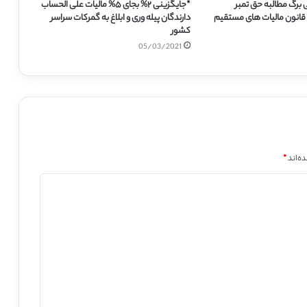
ی برگ مطالبه حق تمبر
*جایگزینی ۲% بجای ۵% مالیات علی الحساب
دارندگان پیله وری و ابلاغ به گمرکات سراسر
کشور
05/03/2021
ه‌اند
*