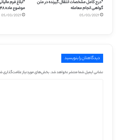
*درج کامل مشخصات انتقال گیرنده در متن
*ابلاغ فرم مالیات
گواهی انجام معامله
موضوع ماده ۴۸ قانون مالیات های مستقیم
05/03/2021
05/03/2021
دیدگاهتان را بنویسید
نشانی ایمیل شما منتشر نخواهد شد.
بخش‌های موردنیاز علامت‌گذاری شد
د
ی
د
گ
ا
ه
*