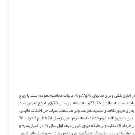
حوزه مالیاتی طبقه دوم منزل مسکونی اینجانب را اجاری تلقی و برای سالهای 76و77و78 مالیات محاسبه نموده است. با ارجاع
پرونده به هیات حل اختلاف مالیاتی و تعیین کارشناس در نتیجه هیات نسبت به سالهای 76و77و سه ماهه اول سال 78 رای به رفع تعرض صادر
ت دانسته با اعتراض به رای مزبور تقاضای تجدید نظر شد ولی متاسفانه هیات حل اختلاف مالیاتی
تجدید نظر هم بدون توجه به مدارک موجود و متن اعتراض اینجانب رای بدوی را تائید فرموده اند طبقه دوم منزل از سال 74 تا تاریخ 3 خرداد 78
مشترکا در اختیار پسرم و همچنین دخترم و دامادم بوده که در پایان خرداد 78 تخلیه ولی طبقه مزبور تا پایان نیمه اول سال 79 در اختیار پسرم و
 اینجانب کارمند بازنشسته و بدون هیچگونه درآمدی می باشم و قادر به پرداخت مالیات غیر