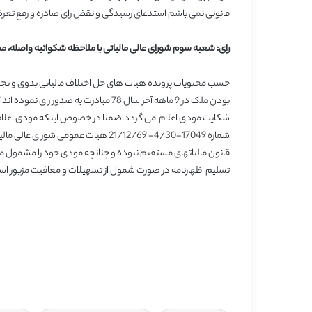
قانونی نمی باشم استدعای رسیدگی و نقض رای صادره و رفع تعرض از اینجانب نسبت به 
رای: شعبه سوم شورای عالی مالیاتی با ملاحظه شکوائیه واصله، مطال
حسب محتویات پرونده هیات های حل اختلاف مالیاتی بدوی و تجدید 
بودن ملک در 9 ماهه آخر سال 78 مبادرت به 
شکایت مودی اعلام می گردد.ضمنا در خصوص اینکه مودی اعلام دا
قانون مالیاتهای مستقیم نبوده و چنانچه مودی خود را مشمول معاف
تسلیم اظهارنامه در صورت شمول از تسهیلات و معافیت مزبور است