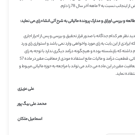
9 ماهه آخر سال 78 را دارم.
عه و بررسی اوراق و مدارک پرونده مالیاتی به شرح آتی انشاء رای می نماید:
نظر هر کدام جداگانه با صدور قرار تحقیق و بررسی و پس از احراز اجاری
صدور رای نموده اند که ایرادی از این بابت به رای مورد واخواهی وارد نمی باشد و استواری رای و رد
شته که بازنشسته بوده و هیچگونه درآمد دیگری ندارد با توجه به رای
شماره 17049-4/30- 21/12/69 هیات عمومی شورای عالی مالیاتی، قطعیت درآمد و مالیات مانع استفاده مودی از معافیت مقرر در ماده 57
یت مقرر در این ماده می داند می تواند با مراجعه به حوزه مالیاتی مربوط و
فاده نماید.
علی عزیزی
محمد علی بیگ پور
اسماعیل ملکان