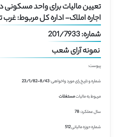
اجاره املاک- اداره کل مربوط: غرب ت
شماره: 201/7933
نمونه آرای شعب
پیوست:
شماره و تاریخ رای مورد واخواهی:
8/43-23/1/82
مربوط به مالیات
مستغلات
سال عملکرد:
78
شماره حوزه مالیاتی
512