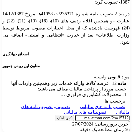
1387- تصویب کرد:
در بند 2 تصویب نامه شماره 235371/ت 41958هـ مورخ 14/12/1387
عبارت «و همچنین اقلام ردیف های (10)، (16)، (19)، (21)، (22) و
(24) فهرست یادشده که از محل اعتبارات مصوب مربوط توسط
وزارت اطلاعات» بعد از عبارت «انتظامی و امنیتی» اضافه می
شود.
اسحاق جهانگیری
معاون اول رییس جمهور
مواد قانونی وابسته
ماده
12- عرضه کالاها وارائه خدمات زیر وهمچنین واردات آنها
حسب مورد از پرداخت مالیات معاف می باشد:
1- محصولات کشاورزی فرآوری …
برچسب ها
تصمیم نامه های مالیاتی
تصمیم و تصویب نامه های
مالیاتی
تصویبنامه های مالیاتی
کپی لینک
آخرین بروزرسانی: 27/07/2024
56
زمان مطالعه یک دقیقه