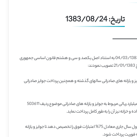
تاریخ: 1383/08/24
وزرای عضو شورای عالی توسعه صادرات غیر نفتی در جلسه مورخ 04/03/1383 به استناد اصل یکصد و سی و هشتم قانون اساسی جمهوری
 و یارانه های صادراتی سالهای گذشته و همچنین پرداخت جوایز صادراتی
سازمان مدیریت و برنامه ریزی کشور تخصیص اعتبارات هزار میلیارد ریالی مربوط به جوایز و یارانه های صادراتی موضوع ردیف 503611
سازمان مدیریت و برنامه ریزی کشور حد اکثر تا پایان سه ماهه اول سال جاری معادل 75% اعتبارات فوق را تخصیص دهد تا جوایز و یارانه
 فوریت پرداخت شود.