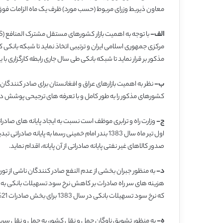
معاون ذیربط وزرای مربوط (حسب مورد) ظرف یک ماه الزامات فوق را 
الف-
مرکزی جمهوری اسلامی ایران و ترتیبی اتخاذ نماید تا شبکه بانکی ک
مذکور بر قرار نماید تا شبکه بانکی طی سال جاری رابطه کارگزاری با 
ب-
نظر به اهمیت بازارهای عراق و افغانستان برای صادر کنندگان
کشورهای مذکور را به طور کامل و با تعرفه های ترجیحی پوشش دهد. 
ج-
وزارت راه و ترابری موظف است نسبت به ایجاد پایانه های صاد
اول تیر ماه سال 1383 بندر امام خمینی رسما به پایا
صدور کالاهای غیر نفتی پایانه صادراتی از آن پایانه، اقدام نماید.
د-
به منظور جبران بخشی از عدم النفع صادر کنندگان ناشی از تو
هزینه های سر راه صادرات بر کاهش نرخ سود تسهیلات بانکی به وی
که نرخ سود تسهیلات بانکی در سال 1383 برای بخش صادرات 21% تعیین شود.
ه-