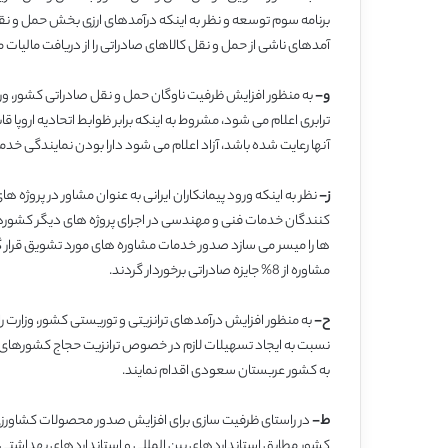
برنامه سوم توسعه و نظر به اینکه درآمدهای ارزی بخش حمل و نقل 
آمدهای ناشی از حمل و نقل کالاهای صادراتی را از دریافت مالیات 
و-
به منظور افزایش ظرفیت ناوگان حمل و نقل صادراتی کشور، ورو
ترابری اعلام می شود، مشروط به اینکه برابر ظوابط اتحادیه اروپا
آنها رعایت شده باشد، آزاد اعلام می شود دارا بودن نمایندگی خدما
ز-
نظر به اینکه ورود پیمانکاران ایرانی به عنوان مشاور در پروژه
کنندگان خدمات فنی و مهندسی در اجرای پروژه های دیگر کشورها و
ها را میسر می سازد صدور خدمات مشاوره های مورد تشویق قرار گیرد
مشاوره از 8% جایزه صادراتی برخوردار گردند.
ح-
به منظور افزایش درآمدهای ترانزیتی و توریستی کشور، وزارت 
نسبت به ایجاد تسهیلات لازم در خصوص ترانزیت حجاج کشورهای 
به کشور عربستان سعودی اقدام نمایند.
ط-
در راستای ظرفیت سازی برای افزایش صدور محصولات کشاورزی
کشور مطابق استانداردهای بین المللی و استانداردهای بهداشتی ات