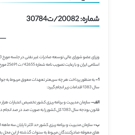
شماره: 20082/ت30784
اسلامی ایران و با رعایت تصویب نامه شماره 42655/ت 25691 مورخ 21/01/1383 تصویب نمودند:
1-
به منظور پرداخت هر چه سریعتر تعهدات معوق مربوط به جوایز
سال 1383 اقدامات زیر انجام گیرد:
الف-
قانون بودجه سال 1383 کل کشور را به صورت صد در صد انجام داده و خزانه نیز آن را به طور کامل پرداخت نماید.
ب-
های معوقه صادرکنندگان مربوط به سنوات گذشته از این محل به