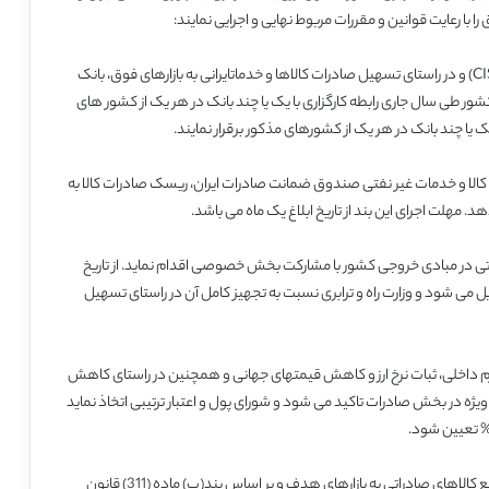
با رعایت قوانین و مقررات مربوط نهایی و اجرایی نمایند:
با توجه به اهمیت بازار کشورهای مستقل مشترک المنافع (CIS) و در راستای تسهیل صادرات کالاها و خدماتایرانی به بازارهای فوق، بانک
شور طی سال جاری رابطه کارگزاری با یک یا چند بانک در هر یک از کشور های
یک یا چند بانک در هر یک از کشورهای مذکور برقرار نمایند.
 کالا و خدمات غیر نفتی صندوق ضمانت صادرات ایران، ریسک صادرات کالا به
مهلت اجرای این بند از تاریخ ابلاغ یک ماه می باشد.
راتی در مبادی خروجی کشور با مشارکت بخش خصوصی اقدام نماید. از تاریخ
نه صادراتی تبدیل می شود و وزارت راه و ترابری نسبت به تجهیز کامل آن در راستای تسهیل
رم داخلی، ثبات نرخ ارز و کاهش قیمتهای جهانی و همچنین در راستای کاهش
ژه در بخش صادرات تاکید می شود و شورای پول و اعتبار ترتیبی اتخاذ نماید
به منظور تشویق ناوگان حمل و نقل کشور، به حمل و نقل سریع کالاهای صادراتی به بازارهای هدف و بر اساس بند(ب) ماده (311) قانون