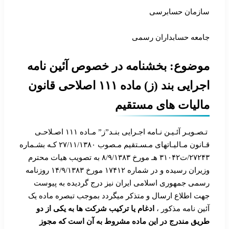
سازمان حسابرسی
جامعه حسابداران رسمی
موضوع: بخشنامه در خصوص آئین نامه
اجرایی بند (ز) ماده ۱۱۱ اصلاحی قانون
مالیات های مستقیم
تـصـویـر آئـیـن نـامه اجـرایی بنـد”ز” مـاده ۱۱۱ اصـلاحـی
قـانون مـالیـاتهای مـسـتقیم مـصوب ۲۷/۱۱/۱۳۸۰ کـه بشـماره
۲۷۲۴۳/ت۳۱۰۴۲ هـ مورخ ۸/۹/۱۳۸۳ به تصویب هیات محترم
وزیران رسیده و در شماره ۱۷۴۱۲ مورخ ۱۴/۹/۱۳۸۳ روزنامه
رسمی جمهوری اسلامی ایران نیز درج گردیده به پیوست
جهت اطلاع ارسال و متذکر میگردد بموجب تبصره ماده یک
آئین نامه مذکور ،
ادغام یا ترکیب شرکت ها به یکی از دو
طریق مندرج در این ماده مشروط به آن است که مجوز