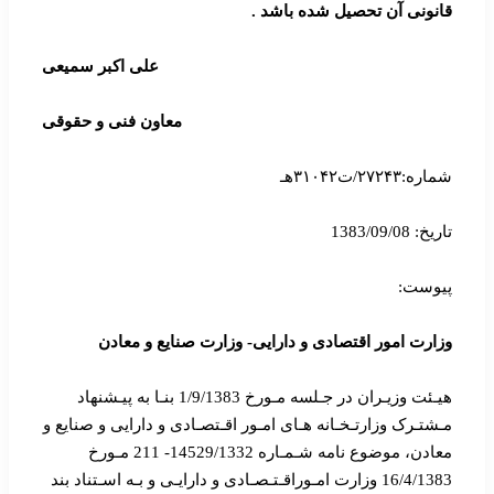
قانونی آن تحصیل شده باشد .
علی اکبر سمیعی
معاون فنی و حقوقی
شماره:۲۷۲۴۳/ت۳۱۰۴۲هـ
تاریخ: 1383/09/08
پیوست:
وزارت امور اقتصادی و دارایی- وزارت صنایع و معادن
هیـئت وزیـران در جـلسه مـورخ 1/9/1383 بنـا به پیـشنهاد
مـشتـرک وزارتـخـانه هـای امـور اقـتصـادی و دارایی و صنایع و
معادن، موضوع نامه شـمـاره 14529/1332- 211 مـورخ
16/4/1383 وزارت امـوراقـتـصـادی و دارایـی و بـه اسـتناد بند