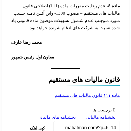
ماده 8-
عدم رعایت مقررات ماده (111) اصلاحی قانون
مالیات های مستقیم – مصوب 1380- واین آئـین نامـه حـسب
مـورد مـوجـب عـدم شـمول تسهیلات موضوع ماده قانونی یاد
شده نسبت به شرکت های ادغام شونده خواهد بود.
محمد رضا عارف
معاون اول رئیس جمهور
قانون مالیات های مستقیم
ماده ۱۱۱ قانون مالیات های مستقیم
برچسب ها
بخشنامه مالیاتی
بخشنامه های مالیاتی
کپی لینک