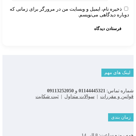
ذخیره نام، ایمیل و وبسایت من در مرورگر برای زمانی که
دوباره دیدگاهی می‌نویسم.
لینک های مهم
شماره تماس:
01144445321
و
09113252050
قوانین و مقررات
|
سوالات متداول
|
ثبت شکایت
زمان بندی
همه روزه ساعت: 8 الی 14