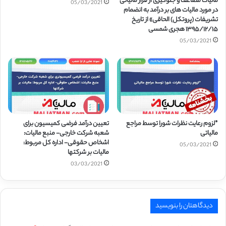
مالیات مضاعف و جلوگیری از فرار مالیاتی
05/03/2021
در مورد مالیات­ های بر درآمد به انضمام
تشریفات (پروتکل) الحاقی» از تاریخ
۱۳۹۵/۱۲/۱۵ هجری شمسی
05/03/2021
*لزوم رعایت نظرات شورا توسط مراجع
تعیین درآمد فرضی کمیسیون برای
مالیاتی
شعبه شرکت خارجی- منبع مالیات:
اشخاص حقوقی- اداره کل مربوط:
05/03/2021
مالیات بر شرکتها
03/03/2021
دیدگاهتان را بنویسید