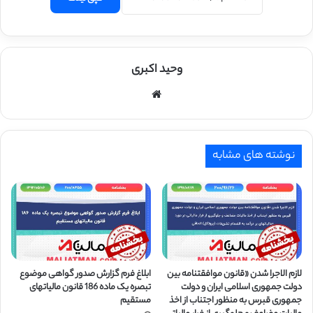
وحید اکبری
وبسایت
نوشته های مشابه
لازم­ الاجرا شدن «قانون موافقتنامه بین
ابلاغ فرم گزارش صدور گواهی موضوع
دولت جمهوری اسلامی ایران و دولت
تبصره یک ماده 186 قانون مالیاتهای
جمهوری قبرس به منظور اجتناب از اخذ
مستقیم