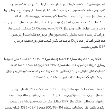
1- وفق مقررات ماده مذکور، تعیین ارزش معاملاتی املاک بر عهده کمیسیون
تقویم می‌باشد. کمیسیون مزبور موظف است ارزش معاملاتی موضوع این قانون را
در سال اول معادل دو درصد (?%) میانگین قیمت‌های روز منطقه با لحاظ
ملاک‌های مقرر دربندهای (الف) و (ب) تعیین کند. این شاخص هرسال به میزان دو
واحد درصد افزایش‌یافته و در سال 1399 به ده درصد (10%) میانگین قیمت‌های
روز املاک رسیده است. بنابراین، کمیسیون‌های مزبور موظف است ارزش‌های
معاملاتی املاک را معادل 10 درصد میانگین قیمت‌های روز منطقه در سال
1399 تعیین نمایند.
۲- حکم بند ۴ مصوبه شماره ۱۶۵۲۳۳ جلسه مورخ ۱۳۹۸/۱۲/۲۷ «ستاد ملی مبارزه با
بیماری کرونا» موضوع بخشنامه شماره ۲۰۰/۹۹/۱ مورخ ۱۳۹۹/۰۱/۰۵، با هدف
«حمایت های مالیاتی دولت از فعالین اقتصادی» صادر شده است و خللی در اجرای
منویات قانون­گذار در ماده ۶۴ قانون یاد شده ایجاد نمی­کند.
شایسته است ادارات امور مالیاتی ترتیبی اتخاذ نمایند که حداکثر تا پایان بهمن
ماه سال جاری نسبت به برگزاری و تشکیل کمیسیون­های تقویم املاک و تصویب
ارزش­های معاملاتی املاک سال 1399 مطابق مقررات ماده صدرالاشاره و با رعایت
الگوی ابلاغی طی بخشنامه شماره 200/96/114 مورخ 1396/08/13 اقدام نمایند