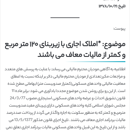
تاریخ: ۱۳۷۸/۱۰/۲۱
پیوست:
موضوع: *املاک اجاری با زیربنای ۱۲۰ متر مربع
و کمتر از مالیات معاف می باشند
اطلاعیه به آگاهی مودیان محترم مالیاتی می رساند: با عنایت به پرسش های متعدد
و مراجعات مکرر تعدادی از مودیان محترم مالیاتی دائر بر اینکه نسبت به اعطای
معافیت مالیاتی واحدهای مسکونی(کمتراز صدوبیست متر) ابهاماتی مطرح شده
است , از این رو برای روشن شدن موضوع مجددا یادآوری می شود: برابر ماده 11
قانون تشویق احداث و عرضه واحدهای مسکونی استیجاری مصوب 24/3/77
مجلس شورای اسلامی کلیه واحدهای مسکونی دارای زیربنای مفیدصدوبیست
مترمربع و کمتر که به منظور سکونت به اجاره واگذار می گردد از پرداخت صددرصد
مالیات بردرآمد اجاری معاف می باشند . تاریخ اجرای قانون مذکور 13/5/1377 می
باشد و از این تاریخ به این قبیل واحدهای مسکونی مالیات بردرآمد اجاری تعلق نمی