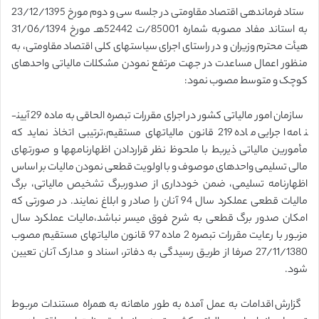
ستاد فرماندهی اقتصاد مقاومتی در جلسه سی و دوم مورخ 23/12/1395
به استاند مفاد مصوبه شماره 85001/ت 52442هـ مورخ 31/06/1394
هیأت محترم وزیران و در راستای اجرای سیاست­های کلی اقتصاد مقاومتی، به
منظور اعمال مساعدت در جهت مرتفع نمودن مشکلات مالیاتی واحدهای
کوچک و متوسط مصوب نمود:
سازمان امور مالیاتی کشور در اجرای مقررات تبصره الحاقی به ماده 29 آیین­
نامه اجرایی ماده 219 قانون مالیاتهای مستقیم،ترتیبی اتخاذ نماید که
مأمورین مالیاتی ذیربط با ملحوظ نظر قراردادن اظهارنامه­ها و صورت­های
مالی تسلیمی واحدهای موصوف و با اولویت قطعی نمودن مالیات بر اساس
اظهارنامه تسلیمی، ضمن خودداری از صدوربرگ تشخیص مالیاتی، برگ
مالیات قطعی عملکرد سال 94 آنان را صادر و ابلاغ نمایند. در صورتی که
امکان صدور برگ قطعی به شرح فوق میسر نباشد،مالیات عملکرد سال
مزبور با رعایت مقررات تبصره 2 ماده 97 قانون مالیاتهای مستقیم مصوب
27/11/1380 صرفا از طریق رسیدگی به دفاتر، اسناد و مدارک آنان تعیین
شود.
گزارش اقدامات به عمل آمده به طور ماهانه به همراه مستندات مربوط