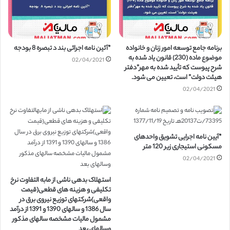
برنامه جامع توسعه امور زنان و خانواده
*آئین نامه اجرائی بند د تبصره 8 بودجه
موضوع ماده (230) قانون یاد شده به
02/04/2021
شرح پیوست که تأیید شده به مهر”دفتر
هیئت دولت” است، تعیین می شود.
02/04/2021
*آیین نامه اجرایی تشویق واحدهای
مسکونی استیجاری زیر 120 متر
02/04/2021
استهلاک بدهی ناشی از مابه ­التفاوت نرخ
تکلیفی و هزینه ­های قطعی(قیمت
واقعی)شرکت­های توزیع نیروی برق در
سال 1386 و سالهای 1390 و 1391 از درآمد
مشمول مالیات مشخصه سالهای مذکور
وسالهای بعد