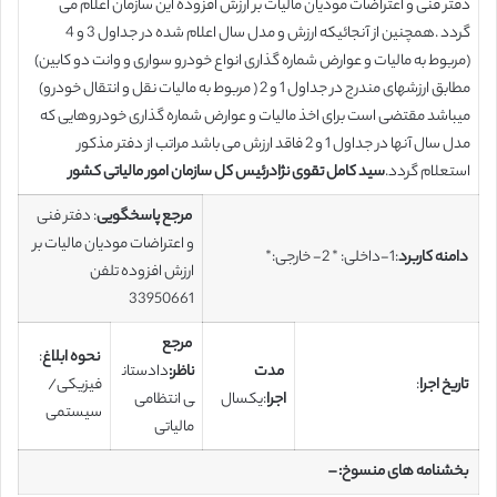
دفتر فنی و اعتراضات مودیان مالیات بر ارزش افزوده این سازمان اعلام می
گردد .همچنین از آنجائی­که ارزش و مدل سال اعلام شده در جداول 3 و 4
(مربوط به مالیات و عوارض شماره گذاری انواع خودرو سواری و وانت دو کابین)
مطابق ارزش­های مندرج در جداول 1 و 2 ( مربوط به مالیات نقل و انتقال خودرو)
می­باشد مقتضی است برای اخذ مالیات و عوارض شماره گذاری خودروهایی که
مدل سال آنها در جداول 1 و 2 فاقد ارزش می باشد مراتب از دفتر مذکور
استعلام گردد.
سید کامل تقوی نژاد
رئیس کل سازمان امور مالیاتی کشور
مرجع پاسخگویی
: دفتر فنی
و اعتراضات مودیان مالیات بر
دامنه کاربرد
:1-داخلی: * 2- خارجی:*
ارزش افزوده تلفن
33950661
مرجع
نحوه ابلاغ
:
مدت
ناظر:
دادستان
تاریخ اجرا
:
فیزیکی/
اجرا
:یکسال
ی انتظامی
سیستمی
مالیاتی
بخشنامه های منسوخ
: –