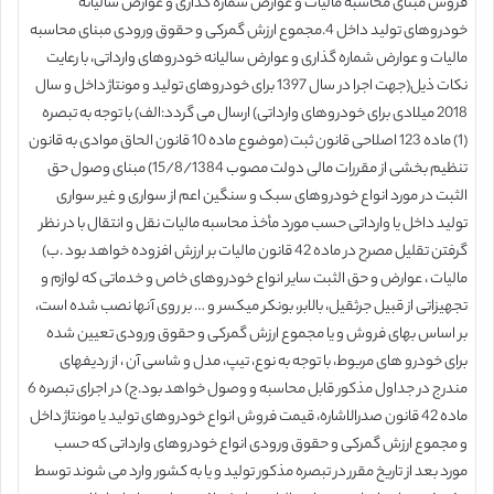
فروش مبنای محاسبه مالیات و عوارض شماره گذاری و عوارض سالیانه
خودروهای تولید داخل 4.مجموع ارزش گمرکی و حقوق ورودی مبنای محاسبه
مالیات و عوارض شماره گذاری و عوارض سالیانه خودروهای وارداتی، با رعایت
نکات ذیل(جهت اجرا در سال 1397 برای خودروهای تولید و مونتاژ داخل و سال
2018 میلادی برای خودروهای وارداتی) ارسال می ­گردد:الف) با توجه به تبصره
(1) ماده 123 اصلاحی قانون ثبت (موضوع ماده 10 قانون الحاق موادی به قانون
تنظیم بخشی از مقررات مالی دولت مصوب 15/8/1384) مبنای وصول حق
الثبت در مورد انواع خودروهای سبک و سنگین اعم از سواری و غیر سواری
تولید داخل یا وارداتی حسب مورد مأخذ محاسبه مالیات نقل و انتقال با در نظر
گرفتن تقلیل مصرح در ماده 42 قانون مالیات بر ارزش افزوده خواهد بود .ب)
مالیات ، عوارض و حق الثبت سایر انواع خودروهای خاص و خدماتی که لوازم و
تجهیزاتی از قبیل جرثقیل، بالابر، بونکر میکسر و … بر روی آنها نصب شده است،
بر اساس بهای فروش و یا مجموع ارزش گمرکی و حقوق ورودی تعیین شده
برای خودرو های مربوط، با توجه به نوع، تیپ، مدل و شاسی آن ، از ردیف­های
مندرج در جداول مذکور قابل محاسبه و وصول خواهد بود.ج) در اجرای تبصره 6
ماده 42 قانون صدرالاشاره، قیمت فروش انواع خودروهای تولید یا مونتاژ داخل
و مجموع ارزش گمرکی و حقوق ورودی انواع خودروهای وارداتی که حسب
مورد بعد از تاریخ مقرر در تبصره مذکور تولید و یا به کشور وارد می شوند توسط