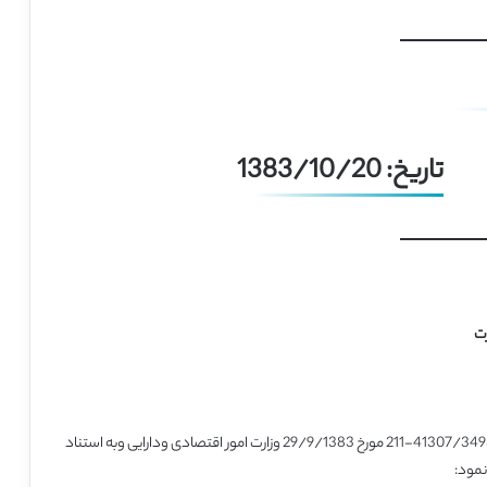
تاریخ: 1383/10/20
هیأت وزیران در جلسه مورخ 13/10/1383 بنا به پیشنهاد شماره 41307/3493-211 مورخ 29/9/1383 وزارت امور اقتصادی ودارایی وبه استناد