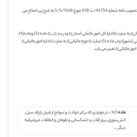
آئین نامه اجرایی ماده (165) قانون مالیات های مستقیم، موضوع تصویب نامه شماره 46754/ت 438 مورخ 5/5/1368 به شرح زیر اصلاح می
دربند((الف)) ماده (3) عبارت ((اداره کل امور اقتصادی ودارایی استان)) به عبارت ((اداره کل امور مالیاتی استان)) ودر بند ((ب)) ماده (3) وماده(4)
عبارت ((وزارت امور اقتصادی ودارایی)) به عبارت ((سازمان امور مالیاتی کشور)) ودر ماده (5) عبارت ((حوزه مالیاتی)) به عبارت ((اداره امور مالیاتی))
ماده
165- در مواردی که بر اثر حوادث و سوانح از قبیل زلزله، سیل،
آتش‌سوزی، بروز آفات و خشکسالی و طوفان و اتفاقات غیرمترقبه
دیگر …