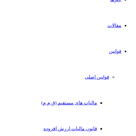
مقالات
قوانین
قوانین اصلی
مالیات های مستقیم (ق م م)
قانون مالیات ارزش افزوده