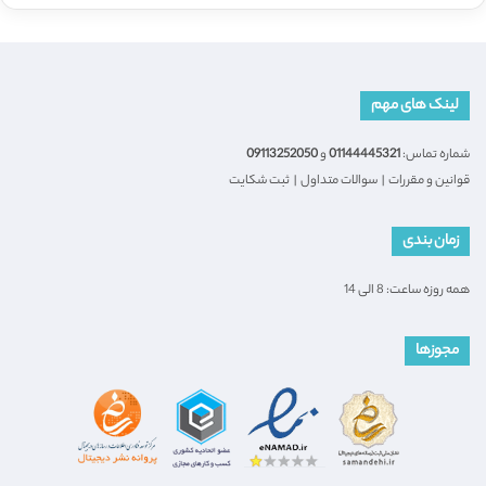
لینک های مهم
شماره تماس:
01144445321
و
09113252050
قوانین و مقررات
|
سوالات متداول
|
ثبت شکایت
زمان بندی
همه روزه ساعت: 8 الی 14
مجوزها