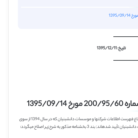
تاریخ: 1395/12/11
پیرو بخشنامه شماره 60/95/200 مورخ 14/09/1395 موضوع ابلاغ فهرست اطلاعات شرکت­ها و موسسات دانش­بنیان که در سال 1394 از سوی