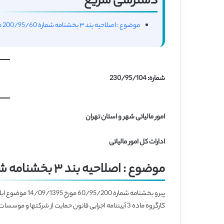
دسترسی سریع
موضوع : اصلاحیه بند ۳ بخشنامه شماره 200/95/60 مورخ 1395/09/14
شماره: 230/95/104
امور مالیاتی شهر و استان تهران
ادارات کل امور مالیاتی
موضوع :
اصلاحیه بند ۳ بخشنامه شماره 200/95/60 مورخ 1395/09/14
کارگروه ماده 3 آیین­نامه اجرایی قانون حمایت از شرکت­ها و موسسات دانش­بنیان تأیید شده­اند; بند 3 بخشنامه مذکور به شرح زیر اصلاح می­گردد: