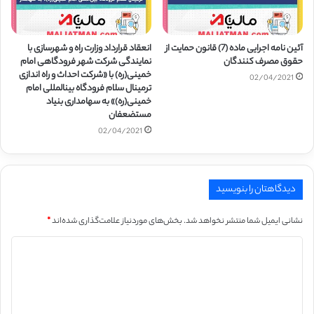
آئین نامه اجرایی ماده (7) قانون حمایت از
انعقاد قرارداد وزارت راه و شهرسازی با
حقوق مصرف کنندگان
نمایندگی شرکت شهر فرودگاهی امام
خمینی(ره) با «شرکت احداث و راه اندازی
02/04/2021
ترمینال سلام فرودگاه بین­المللی امام
خمینی(ره)» به سهامداری بنیاد
مستضعفان
02/04/2021
دیدگاهتان را بنویسید
نشانی ایمیل شما منتشر نخواهد شد.
بخش‌های موردنیاز علامت‌گذاری شده‌اند
*
د
ی
د
گ