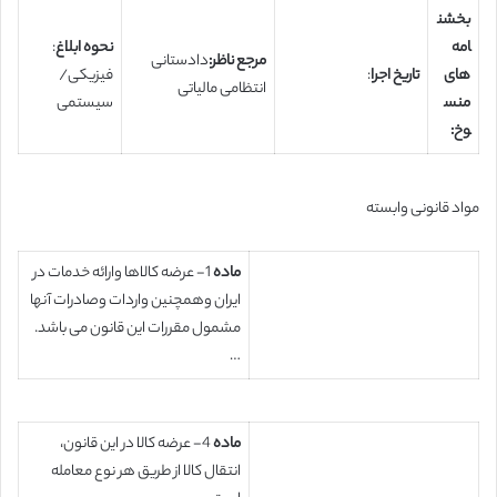
بخشن
امه
نحوه ابلاغ
:
مرجع ناظر:
دادستانی
های
تاریخ اجرا
:
فیزیکی/
انتظامی مالیاتی
منس
سیستمی
وخ:
مواد قانونی وابسته
ماده
1- عرضه کالاها وارائه خدمات در
ایران وهمچنین واردات وصادرات آنها
مشمول مقررات این قانون می باشد.
…
ماده
4- عرضه کالا در این قانون،
انتقال کالا از طریق هر نوع معامله