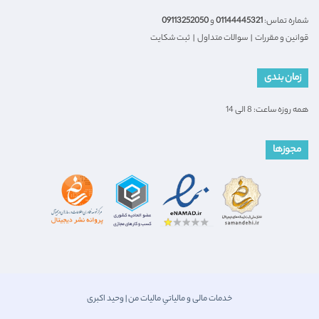
شماره تماس:
01144445321
و
09113252050
قوانین و مقررات
|
سوالات متداول
|
ثبت شکایت
زمان بندی
همه روزه ساعت: 8 الی 14
مجوزها
خدمات مالی و مالیاتیِ مالیات من | وحید اکبری