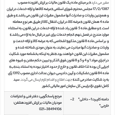
مقرر می دارد:
« بر مبنای ماده یک قانون مالیات بر ارزش افزوده مصوب
17/2/1387 مجلس محترم شورای اسلامی «عرضه کالاها و ارائه خدمات در ایران
و همچنین واردات و صادرات آنها مشمول مقررات این قانون می باشد.» و طبق
ماده 4 همان قانون «عرضه کالا در ایران، انتقال کالا از طریق هر نوع معامله
است. » و مطابق ماده 5 قانون یاد شده « ارائه خدمات در این قانون، به استثناء
موارد مندرج در فصل نهم، انجام خدمات برای غیر در قبال ما به ازاء می باشد.»
و بر اساس ماده 8 قانون مذکور« اشخاصی که به عرضه کالا و ارائه خدمت و
واردات و صادرات آنها مبادرت می نمایند، به عنوان مودی شناخته شده و
مشمول مقررات این قانون خواهند بود.«نظر به اینکه بخشنامه مورد شکایت
در اجرای مواد 1 و 4 و 5 و 8 قانون فوق الذکر و تبیین حکم مقنن و شیوه های
اجرایی آن بوده لذا خلاف قانون و خارج از حدود اختیار نبوده به استناد بند«ب»
ماده 84 قانون تشکیلات و آیین دادرسی دیوان عدالت اداری مصوب 1392 رأی
به رد شکایت صادر می کند»
جهت اطلاع و اقدام لازم ارسال می گردد.
سید
کامل تقوی نژاد
رئیس کل سازمان امور مالیاتی کشور
مرجع پاسخگویی: دفتر فنی و اعتراضات
دامنه کاربرد:
1- داخلی* 2-
مودیان مالیات بر ارزش افزوده
تلفن:
خارجی*
38494106-021