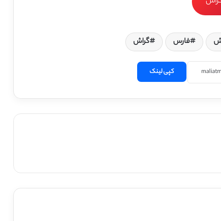
ش
فارس
گراش
کپی لینک