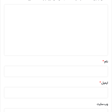
د
ی
د
گ
ا
ه
*
نام
*
ایمیل
*
وب‌ سایت