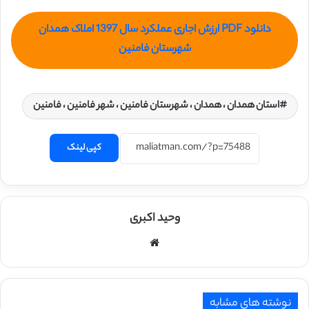
دانلود PDF ارزش اجاری عملکرد سال 1397 املاک همدان
شهرستان فامنین
استان همدان ، همدان ، شهرستان فامنین ، شهر فامنین ، فامنین
کپی لینک
وحید اکبری
وبسایت
نوشته های مشابه