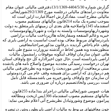
گزارش شماره 4404/5/30-13/1/1369دفترفنی مالیاتی عنوان مقام
معاونت درآمدهای مالیاتی درجلسه مورخ 29/2/1369شورایعالی
مالیاتی مطرح است .مفادگزارش اجمالاعبارت ازاین است که
بموجب تبصره یک ماده 214قانون مالیاتهای مستقیم مصوب
اسفندماه 1345واصلاحیه های بعدی آن زمینهای بایرمتعلق به دولت
وشهرداریهاوموسسات وابسته به دولت و شهرداریهاوموسسات
خیریه وعالم المنفعه وسفارتخانه هاازپرداخت مالیات براراضی
بایردرسالهای مربوط معاف بوده است امانسبت به اراضی بایری که
وقف عام یاخاص گردیده ،درقانون مذکورصراحتامعافیتی
منظورنشده وبه همین لحاظ درگذشته نیزوزارت متبوع طی نامه
هائی عنوان سازمان اوقاف اینگونه موقوفات رامشمول مالیات
اراضی بایردانسته است .حال چون اخیرااداره کل حج واوقاف استان
تهران درخواست رسیدگی مجددبه موضوع واصلاح نامه های یادشده
مبنی برمعافیت اراضی موردبحث را نموده وبه نظردفترفنی مالیاتی
هم درمواردی که اراضی برای همیشه وقف عام می گرددومتولی
آن سازمان حج واوقاف وامورخیریه می باشدمسئله قابل تامل
است ،بررسی واتخاذتصمیم درباره آن ضروری می باشد.
هیات عمومی شورایعالی مالیاتی دراجرای بند3ماده 255قانون
مالیاتهای مستقیم مصوب اسفندماه 1366پس ازبحث ومطالعه
پیرامون موضوع وشوروتبادل نظربشرح آتی اعلام نظرمی نماید:
چون معافیتهای مربوط به مالیات اراضی بایربطورروشن درتبصره