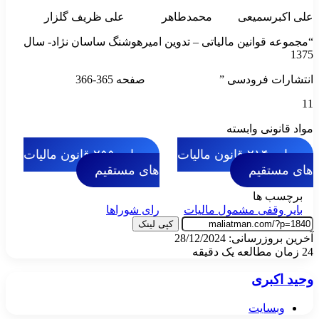
علی اکبرسمیعی محمدطاهر علی ظریف گلزار
“مجموعه قوانین مالیاتی – تدوین امیرهوشنگ ساسان نژاد- سال
1375
انتشارات فرودسی ” صفحه 365-366
11
مواد قانونی وابسته
ماده ۲۱۴ قانون مالیات
ماده ۲۵۵ قانون مالیات
های مستقیم
های مستقیم
برچسب ها
بایر وقفی مشمول مالیات
رای شوراها
کپی لینک
آخرین بروزرسانی: 28/12/2024
24
زمان مطالعه یک دقیقه
وحید اکبری
وبسایت