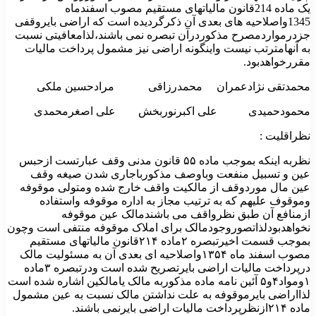
یک ماده 214قانون مالیاتهای مستقیم مصوب اسفندماه
1345واصلاحیه های بعدی آن ذکرگردیده است که اراضی بایروقفی
جزدرمواردمصرح مذکوردرآن تبصره نمی باشند،لذامعافیتی نسبت
به آنهامترتب نیست واینگونه اراضی نیز مشمول پرداخت مالیات
مقررخواهدبود.
محمدتقی نژادعمران محمدرزاقی مرادحسین ملکی
محمودحمیدی علی اکبرنوربخش علی اصغرمحمدی
نظراقلیت :
نظربه اینکه بموجب ماده ۵۵ قانون مدنی وقف عبارتست ازحبس
عین و تسبیل منفعت وباوصف مذکورباجاری شدن صیغه وقف
عین مال موردوقف از مالکیت واقف خارج شده ومتولی موقوفه
وموقوف علیهم که به ترتیب مجاز به اداره موقوفه واستفاده
ازمنافع آن طبق نظرواقف می باشندمالک عین موقوفه
نخواهدبودلذاتصوروجودمالک برای املاک موقوفه منتفی است وچون
بموجب قسمت اخیرتبصره ۲ماده ۲۱۴قانون مالیاتهای مستقیم
مصوب اسفند ماه ۱۳۵۴واصلاحیه ای بعدی آن به مسئولیت مالک
درپرداخت مالیات اراضی بایرتصریح شده است ودرتبصره ۳ماده
۱ومواد۴و۵ آئین نامه ماده مذکوربه مالک یامالکین اشاره شده است
لذااراضی بایرموقوفه به علت نداشتن مالک نسبت به عین مشمول
ماده ۲۱۴ازنظرپرداخت مالیات اراضی بایرنمی باشند.