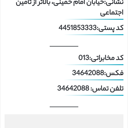
نشانی:خیابان امام خمینی، بالاتر از تامین
اجتماعی
کد پستی:4451853333
کد مخابراتی:013
فکس:34642088
تلفن تماس: 34642088