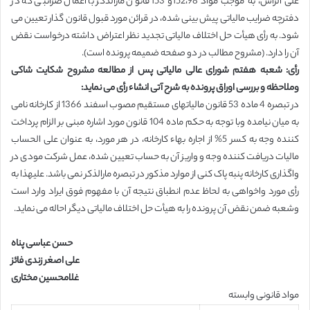
علی الرأس، به موجب مواد 152،98و 153 قانون مارالذکر با اعمال ضرائبی که در
دفترچه ضرایب مالیاتی پیش بینی شده، در قرائن مورد قبول قانون گذار تعیین می
شود. به رأی هیأت حل اختلاف مالیاتی تجدید نظر اعتراض داشته درخواست نقض
آن را دارد. (مشروح مطالب در دو صفحه ضمیمه پرونده است).
رأی: شعبه هفتم شورای عالی مالیاتی پس از مطالعه مشروح شکایت شاکی
وملاحظه و بررسی اوراق پرونده به شرح آتی انشاء رأی می نماید:
در تبصره 4 ماده 53 قانون مالیاتهای مستقیم مصوب اسفند 1366 از کارخانه نامی
به میان نیامده وبا توجه به حکم ماده 104 قانون مورد اشاره مبنی بر الزام پرداخت
کننده وجه به کسر 5% از اجاره بهاء کارخانه، در هر مورد، به عنوان علی الحساب
مالیات دریافت کننده وجه و واریز آن به حساب تعیین شده، عمل شرکت مودی در
واگذاری کارخانه پنبه پاک کنی از موارد مذکور در تبصره مارالذکر نمی باشد. علیهذا به
رأی مورد واخواهی به لحاظ عدم انطباق نتیجه آن با مفهوم فوق ایراد وارد است
وشعبه ضمن نقض آن پرونده را به هیأت حل اختلاف مالیاتی دیگر احاله می نماید.
حسن عباسی پناه
علی اصغر زندی فائز
غلامحسین مختاری
مواد قانونی وابسته