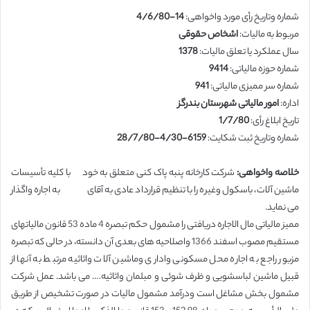
شماره وتاریخ رأی مورد واخواهی:
14-4/6/80
مربوط به مالیات:
اشخاص حقوقی
سال عملکرد یا تعلق مالیات:
1378
شماره حوزه مالیاتی:
9414
شماره سر ممیزی مالیاتی:
941
اداره:
امور مالیاتی شهرستان بندرگز
تاریخ ابلاغ رأی:
1/7/80
شماره وتاریخ ثبت شکایت:
6159-4/30-28/7/80
خلاصه واخواهی:
شرکت کارخانه پنبه پاک کنی متعلق به خود با کلیه تأسیسات
ماشین آلات، باسکول وغیره را با تنظیم قرارداد عادی به آقای به اجاره واگذار
می نماید.
ممیز مالیاتی مال الاجاره دریافتی را مشمول حکم تبصره 4 ماده 53 قانون مالیاتهای
مستقیم مصوب اسفند 1366 واصلاحیه های بعدی آن دانسته، در حالی که تبصره
مزبور راجع به اجاره محل مسکونی واداری وماشین آلات واثاثیه مرتبط به آنها از
قبیل ماشین لباسشویی و ظرف شوئی و مبلمان واثاثیه…. می باشد. عمل شرکت
مشمول بخش مشاغل است ودرآمد مشمول مالیات در صورت تشخیص از طریق