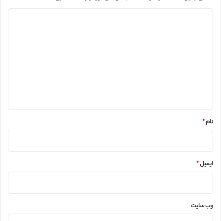
د
ی
د
گ
ا
ه
*
نام
*
ایمیل
*
وب‌ سایت