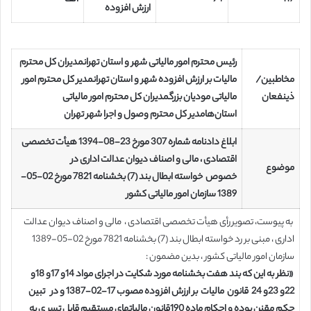
ارزش افزوده
رئیس محترم امور مالیاتی شهر و استان تهران
مدیران کل محترم
مخاطبین/
مالیات بر ارزش افزوده شهر و استان تهران
مدیر کل محترم امور
ذینفعان
مالیاتی مودیان بزرگ
مدیران کل محترم امور مالیاتی
استان
ها
مدیر کل محترم وصول و اجرا شهر تهران
ابلاغ دادنامه شماره 307 مورخ 23-08-1394 هیأت تخصصی
اقتصادی ، مالی و اصناف دیوان عدالت اداری در
موضوع
خصوص خواسته ابطال بند (7) بخشنامه 7821 مورخ 02-05-
1389 سازمان امور مالیاتی کشور
به پیوست، تصویر رأی هیأت تخصصی اقتصادی ، مالی و اصناف دیوان عدالت
اداری ، مبنی بر رد خواسته ابطال بند (7) بخشنامه 7821 مورخ 02-05-1389
سازمان امور مالیاتی کشور ، بدین مضمون :
«نظر به این که بند هفت بخشنامه مورد شکایت در اجرای مواد 14و 17و 18و
22و 23و 24 قانون مالیات بر ارزش افزوده مصوب 17-02-1387 و در تبین
حکم مقنن بوده و احکام ماده 190قانون مالیاتهای مستقیم قابل تسر ی به