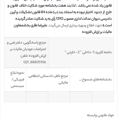
قانون یاد شده نمی باشد ، لذا بند هفت بخشنامه مورد شکایت خلاف قانون و
خارج از حدود اختیار نبوده به استناد بند (ب) ماده 84 قانون تشکیلات و آیین
دادرسی دیوان عدالت اداری مصوب 1392 رأی به رد شکایت صادر گردیده
است.»
جهت اطلاع وبهره برداری ارسال می‌گردد.
علیرضا طاری بخش
معاون
مالیات بر ارزش افزوده
مرجع پاسخگویی: دفتر فنی و
اعتراضات مودیان مالیات بر
دامنه کاربرد:1-داخلی * 2- خارجی *
ارزش افزوده تلفن:
88805106 ـ 021
نحوه ابلاغ:
مرجع ناظر: دادستانی انتظامی
بخشنامه‌های منسوخ: ـــ
فیزیکی/
مالیاتی
سیستمی
مواد قانونی وابسته