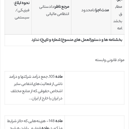
نحوه ابلاغ
:
مطاب
مرجع ناظر:
دادستانی
مدت اجرا
:نامحدود
فیزیکی/
ق
انتظامی مالیاتی
سیستمی
بخشن
امه
بخشنامه ها و دستورالعمل های منسوخ(شماره و تاریخ): ندارد
مواد قانونی وابسته
ماده
105ـ جمع درآمد شرکتها و درآمد
ناشی از فعالیت‌های‌انتفاعی سایر
اشخاص حقوقی که از منابع مختلف
در ایران یا خارج ‌از ایران…
ماده
148- هزینه‌هایی که حائز شرایط
مذکور در
ماده
فوق می‌باشد به شرح