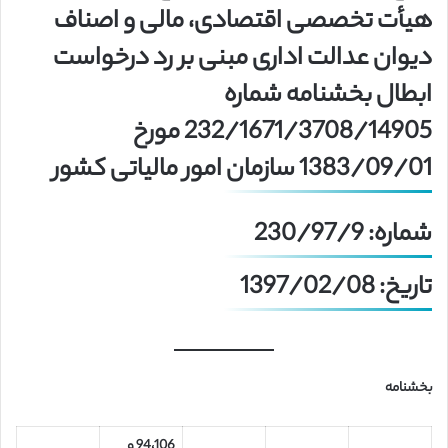
هیأت تخصصی اقتصادی، مالی و اصناف
دیوان عدالت اداری مبنی بر رد درخواست
ابطال بخشنامه شماره
232/1671/3708/14905 مورخ
1383/09/01 سازمان امور مالیاتی کشور
شماره: 230/97/9
تاریخ: 1397/02/08
بخشنامه
94،106 و