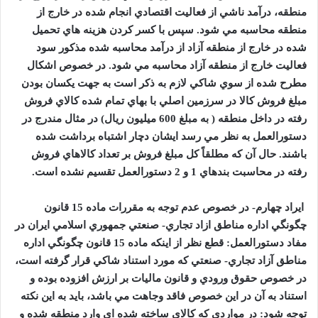
منطقه، درآمد ناشي از فعاليت اقتصادي انجام شده در خارج از
منطقه محاسبه مي شود. سپس با کسر کردن هزينه هاي تحميل
شده در خارج از منطقه آزاد از درآمد محاسبه شده مذکور سود
فعاليت خارج از منطقه آزاد محاسبه مي شود. در خصوص اشکال
مطرح شده از سوي شاکي لازم به ذکر است به جهت يکسان بودن
مبلغ فروش کالا در سرزمين اصلي با بهاي تمام شده کالاي فروش
رفته در داخل منطقه ( به مبلغ
600
ميليون ريال) در مثال مندرج در
دستورالعمل به نظر مي رسد ايشان دچار اشتباه برداشت شده
باشند. حال آن که مطلقاً کل مبلغ فروش بر تعداد کالاهاي فروش
رفته در محاسبت بندهاي
1
و
2
دستورالعمل تقسيم نشده است.
ايراد چهارم- در خصوص عدم توجه به مقررات ماده
15
قانون
چگونگي اداره مناطق ازاد تجاري- صنعتي جمهوري اسلامي ايران در
مفاد دستورالعمل: قطع نظر از اينکه ماده
15
قانون چگونگي اداره
مناطق آزاد تجاري- صنعتي که مورد استناد شاکي قرار گرفته است،
در خصوص حقوق ورودي و قانون ماليات بر ارزش افزوده بوده و
استناد به آن در اين خصوص فاقد وجاهت مي باشد، بايد به اين نکته
توجه شود: در مواردي که کالاي ساخته شده اي وارد منطقه شده و