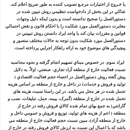
يا خـروج از اختيارات مرجـع تصويب کننده به طور صريح اعلام کند.
شاکي در اين بخش از دادخواست تنظيمي روش تبيين شده در
دستورالعمل را صحيح ندانسته است و بدون اينکه دليل وجهات
مغايرت دستورالعمل مورد شکايت را با احکام قانون و نقض احتمالي
قوانين و مقررات بيان کند يا واجد ايراد دانستن روش تبييني در
دستورالعمل مورد شکايت بدون توجه به حالات مختلف متصور و
پيچيدگي هاي موضوع خود به ارائه راهکار اجرايي پرداخته است.
ايراد سوم- در خصوص مبناي تسهيم انجام گرفته و نحوه محاسبه
نسبت فعاليت خارج از منطقه آزاد تجاري- صنعتي: اولاً- به دلايل
پيش گفته روش دستورالعمل در احصاء حجم فعاليت اقتصادي (
توليد و فروش و خدمات) در داخل و خارج از منطقه بر اساس هزينه
تحمل شده در هر محل مي باشد. در اين راستا نسبت هزينه هاي
تحمل شده در خارج از منطقه (گمرک، بيمه، حمل، تبليغات، نصب و
گارانتي) به جمع بهاي تمام شده کالاي فروش رفته در خارج از
منطقه ( اعم از هزينه هاي توليد، توزيع و فروش و عمومي داخل و
خارج از منطقه آزاد)، مبين نسبت حجم فعاليت خارج از منطقه مي
باشد که با اعمال اين نسبت به ارزش کالاي فروش رفته در خارج از