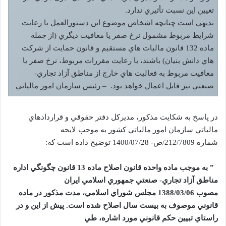
تعيين اين نسبت تأثيري ندارد.
بديهي است چنانچه اشخاص موضوع اين دستورالعمل با رعايت
شرايط مربوط مشمول نرخ صفر يا معافيت ديگري (از جمله
ماده 132 قانون ماليات هاي مستقيم و قانون حمايت از شرکت
هاي دانش بنيان) باشند، با رعايت مقررات مربوط، نرخ صفر يا
معافيت مربوط به فعاليت هاي خارج از مناطق آزاد تجاري-
صنعتي نيز قابل اعمال خواهد بود. – رئيس سازمان امور مالياتي
در پاسخ به شکايت مذکور، مديرکل دفتر حقوقي و قراردادهاي
مالياتي سازمان امور مالياتي کشور به موجب لايحه
شماره 212/7809/ص- 1400/07/28 توضيح داده است که:
” به موجب ماده واحده قانون اصلاح ماده
13
قانون چگونگي اداره
مناطق آزاد تجاري- صنعتي جمهوري اسلامي ايران
مصوب
1388/03/06
مجلس شوراي اسلامي، مدت مذکور در ماده
قانوني موصوف به بيست سال اصلاح شده است. پيش از اين و در
راستاي تبيين حکم قانوني مورد اشاره، طي