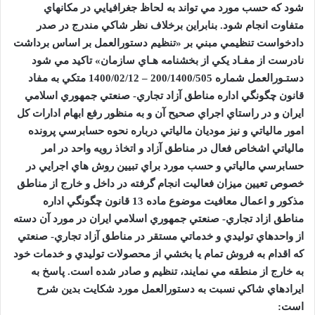
شود که حسب مورد مي تواند به لحاظ جغرافيايي در مکان
هاي
متفاوت انجام شود. بنابراين برخلاف نظر شاکي مندرج در صدر
دادخواست تنظيمي مبني بر «تنظيم دستورالعمل بر اساس برداشت
نادرست از مفـاد يکي از بخشنامه
هـاي سازمان» تاکيد مي
شود
دستـورالعمل شماره
200/1400/505
–
1400/02/12
متکي به مفاد
قانون چگونگي اداره مناطق آزاد تجاري- صنعتي جمهوري اسلامي
ايران و در راستاي اجراي صحيح آن و به منظور رفع ابهام ادارات کل
امور مالياتي و نيز موديان مالياتي درباره نحوه حسابرسي پرونده
مالياتي اشخاص فعال در مناطق آزاد و اتخاذ رويه واحد در امر
حسابرسي مالياتي و حسب مورد براي تبيين روش هاي اجرايي در
خصوص تعيين ميزان فعاليت انجام گرفته در داخل و خارج از مناطق
مذکور و اعمال معافيت موضوع ماده
13
قانون چگونگي اداره
مناطق ازاد تجاري- صنعتي جمهوري اسلامي ايران در مورد آن دسته
از واحدهاي توليدي و خدماتي مستقر در مناطق آزاد تجاري- صنعتي
که اقدام به فروش تمام يا بخشي از محصولات توليدي و خدمات خود
به خارج از منطقه مي نمايند، تنظيم و صادر شده است. پاسخ به
ايرادهاي شاکي نسبت به دستورالعمل مورد شکايت بدين شرح
است: