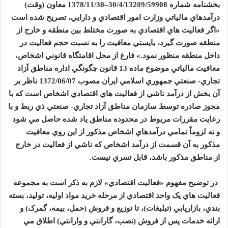
بخشنامه
شماره
30/4/13209/59908
–
1378/11/30
معاون (وقت)
درآمدهاي مالياتي وزارت امور اقتصادي و دارايي، تصريح شده است
«اگر فعاليت هاي اقتصادي به صورت مختلط بين منطقه و خارج از
منطقه صورت گيرد، بايستي معافيت را به نسبت حجم فعاليت در
داخل منطقه منظور نمود.» فارغ از محل اقامتگاه قانوني اشخاص،
معافيت مالياتي موضوع ماده
13
قانون چگونگي اداره مناطق آزاد
تجاري- صنعتي جمهوري اسلامي ايران مصوب
1372/06/07
ناظر بر
آن بخش از درآمد ناشي از فعاليت هاي اقتصادي اشخاص است که با
مجوز صادره توسط سازمان مناطق آزاد تجاري- صنعتي ذي ربط و با
رعايت مقررات مربوط در محدوده مناطق ياد شده حاصل مي شود
و نه لزوماً تمامي درآمدهاي اشخاص مذکور از اين روي معافيت
مذکور به آن قسمت از درآمد اشخاص که ناشي از فعاليت در خارج
از مناطق مذکور باشد، قابل تسري نيست.
در توضيح مفهوم «فعاليت اقتصادي» لازم به ذکر است به مجموعه
فعاليت هاي يک واحد اقتصادي از مرحله خريد مواد اوليه، توليد، بسته
بندي، بازاريابي (تبليغات)، تا توزيع و فروش (حمل، بيمه، گمرک) و
ارائه خدمات پس از فروش (نصب، گارانتي و وارانتي) اطلاق مي