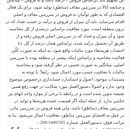
اين تسهيم بايد بـراساس فروش – درصد باشد و نه فروش – ميانگين
و چنانچه کالا در سرزمين معاف (مناطق) توليد شود، براي يک فعال
اقتصادي که به طور توأمان به فروش در سرزمين معاف و اصلي
اقدام مي‌نمايد، بايد آن ميزان از فروش و درآمد بر حسب تعداد که در
درون منطقه است، مورد معافيت براساس درصدي از کل محاسبه
شود و آن ميزان و تعداد که در سرزمين اصلي فروش رفته و از
طريق آن تحصيل درآمد شده، براساس همان درصد از کل (با
احتساب هزينه‌ها) مورد ماليات واقع شود، نه اينکه به صورت کلّي
فعاليت محاسبه و براساس اينکه بيشتر در منطقه بوده يا سرزمين
اصلي، ميانگين به صورت تخمين در نظر گرفته شود و محاسبه
ماليات يا معافيت حسب مورد اعمال شود. رابعا:ً با توجه به
مستندات موجود، اصول و استاندارد حسابداري درخصوص موضوع
وجود ندارد و اصولاً دستورالعمل مورد شکايت در جهت رفع همين
نقيصه تدوين شده است و در رابطه با برخي از موارد واجد ابهام نيز
حکمي ندارد. از جمله اينکه اگر قسمت عمده هزينه‌ها و توليد در
سرزمين معاف (مناطق) باشد، ولي همه فروش در سرزمين مادر،
در عمل به اقتضاي سرزمين مناطق، معافيت اعمال مي‌شود. بنا به
مراتب فوق، دستورالعمل شماره 200/1400/505 –