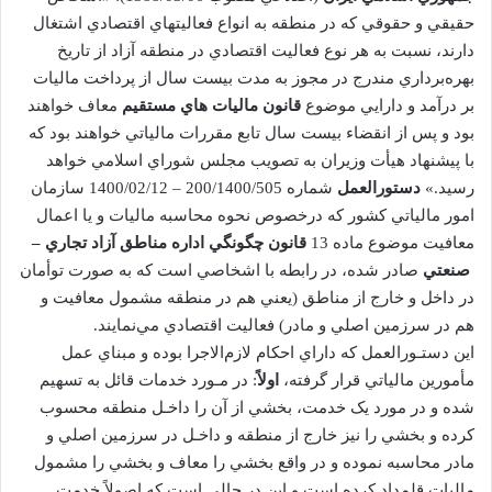
حقيقي و حقوقي که در منطقه به انواع فعاليتهاي اقتصادي اشتغال
دارند، نسبت به هر نوع فعاليت اقتصادي در منطقه آزاد از‌ تاريخ
بهره‌برداري مندرج در مجوز به مدت بيست سال از پرداخت ماليات
بر درآمد و دارايي موضوع
قانون ماليات هاي مستقيم
معاف خواهند
بود و پس از‌ انقضاء بيست سال تابع مقررات مالياتي خواهند بود که
با پيشنهاد هيأت وزيران به تصويب مجلس شوراي اسلامي خواهد
رسيد.»
دستورالعمل
شماره 200/1400/505 – 1400/02/12 سازمان
امور مالياتي کشور که درخصوص نحوه محاسبه ماليات و يا اعمال
معافيت موضوع ماده 13
قانون چگونگي اداره مناطق آزاد تجاري –
صنعتي
صادر شده، در رابطه با اشخاصي است که به صورت توأمان
در داخل و خارج از مناطق (يعني هم در منطقه‌ مشمول معافيت و
هم در سرزمين اصلي و مادر) فعاليت اقتصادي مي‌نمايند.
اين دستـورالعمل که داراي احکام لازم‌الاجرا بوده و مبناي عمل
مأمورين مالياتي قرار گرفته،
اولاً
: در مـورد خدمات قائل به تسهيم
شده و در مورد يک خدمت، بخشي از آن را داخـل منطقه محسوب
کرده و بخشي را نيز خارج از منطقه و داخـل در سرزمين اصلي و
مادر محاسبه نموده و در واقع بخشي را معاف و بخشي را مشمول
ماليات قلمداد کرده است و اين در حالي است که اصولاً خدمت