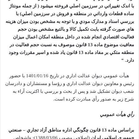
با اندک تغييراتي در سرزمين اصلي فروخته ميشود ( از جمله مونتاژ
ساده قطعات وارداتي در منطقه و فروش در سرزمين اصلي) با
بررسي اسناد و مدارک مودي و با توجه به مشخص بودن ميزان هزينه
هاي صورت گرفته بابت تکميل کالا و بالتبع مشخص بودن حجم
فعاليت اقتصادي انجام شده در داخل منطقه امکان اعمال ميزان
معافيت موضوع ماده
13
قانون موصوف به نسبت حجم فعاليت در
منطقه متکي بر مفاد ماده
13
قانون ياد شده و اسير مقررات وجود
دارد. “
هيأت عمومي ديوان عدالت اداري در تاريخ 1401/01/16 با حضور
رئيس و معاونين ديوان عدالت اداري و رؤسا و مستشاران و دادرسان
شعب ديوان تشکيل شد و پس از بحث و بررسي با اکثريت آراء به
شرح زير به صدور رأي مبادرت کرده است.
رأي هيأت عمومي
براساس ماده
13
‌قانون چگونگي اداره مناطق آزاد تجاري – صنعتي
جمهوري اسلامي ايران
(اصلاحي مصوب 1388/03/06):
«
اشخاص