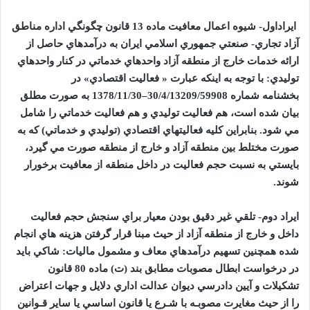
ايراداول- شيوه اعمال معافيت ماده
13
قانون چگونگي اداره مناطق
آزاد تجاري- صنعتي جمهوري اسلامي ايران به درآمدهاي حاصل از
ارائه خدمات خارج از منطقه آزاد واحدهاي خدماتي در کنار واحدهاي
توليدي: با توجه به اينکه عبارت « فعاليت اقتصادي» در
بخشنامه
شماره
30/4/13209/59908
–
1378/11/30
به صورت مطلق
بيان شده است، هم فعاليت توليدي و هم فعاليت خدماتي را شامل
مي شود. بنابراين کليه فعاليتهاي اقتصادي (توليدي و خدماتي) که به
صورت مختلط بين منطقه آزاد و خارج از منطقه صورت مي گيرد،
بايستي به نسبت حجم فعاليت در داخل منطقه از معافيت برخورار
شوند.
ايراد دوم- تلقي غير دقيق بودن معيار براي سنجش حجم فعاليت
داخل و خارج از منطقه آزاد از حيث مبنا قرار گرفتن هزينه هاي انجام
شده همچنين تسهيم درآمدهاي معاف و مشمول ماليات: شاکي بايد
در درخواست ابطال مصوبات مطابق بند (ت) ماده
80
قانون
تشکيلات و آيين دادرسي ديوان عدالت اداري دلايل و جهات اعتراض
را از حيث مغايرت مصوبـه با شـرع يا قانون اساسي يا ساير قـوانين