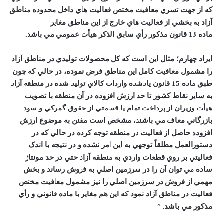
که از جهت تسري معافيت مختص فعاليت هاي داخل محدوده مناطق
آزاد به بخشي از فعاليت هاي خارج از اين مناطق مغاير
ماده
13
قانون مذکور رأي سابق الذکر هيأت عمومي مي باشد.
ايراد چهارم؛ مثال اين است که کل محصولات توليدي در مناطق آزاد
را مشمول معافيت کامل اين مناطق فرض نموده، در حالي که چون
طبق ماده
15
قانون يادشده واردات کالاي توليد شده در منطقه آزاد
به ساير نقاط کشور تا حد ارزش افزوده در آن منطقه با تصويب
هيأت وزيران از پرداخت تمام يا قسمتي از حقوق گمرکي و سود
بازرگاني معاف مي باشند، مشخص است مقنن به موضوع ارزش
افزوده حاصل از فعاليت در منطقه توجه کرده در حالي که در
دستورالعمل مطلقاً توجهي به اين امر نشده و در نتيجه با اندک
فعاليتي بر روي قطعات واردي به منطقه آزاد حتي در حد مونتاژ
ساده مي توان آن را در سرزمين اصلي به فروش رساند و بخش
مهمي از فروش در سرزمين اصلي را نيز مشمول معافيت مختص
فعاليت در مناطق آزاد نمود که اين هم مغاير با ماده قانوني و رأي
مذکور مي باشد.
”