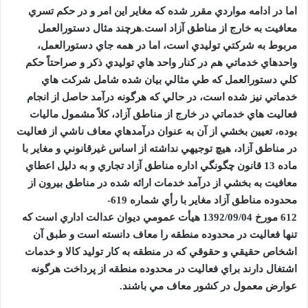
اما در ادامه مواردي مقرر شده که مغاير اين امر و در حکم تسري
معافيت به خارج از مناطق آزاد است.هرچند مثال دستورالعمل
مربوط به شرکتي توليدي است، اما در همه جاي دستورالعمل،
واحدهاي خدماتي هم در کنار واحد هاي توليدي ذکر و صراحتاً حکم
کلي دستورالعمل که طي مثالي بيان شده شامل شرکت هاي
خدماتي نيز شده است، در حالي که هرگونه درآمد حاصل از انجام
فعاليت هاي خدماتي در خارج از مناطق آزاد، کلاً مشمول ماليات
بوده، تعيين بخشي از آن به عنوان درآمدهاي معاف ناشي از فعاليت
در مناطق آزاد، هيچ توجيهي نداشته از اساس غيرقانوني و مغاير با
ماده
13
قانون چگونگي اداره مناطق آزاد تجاري و به دليل اعطاي
معافيت به بخشي از درآمد خدمات ارائه شده در مناطق بيرون از
محدوده مناطق آزاد مغاير با رأي شماره
619-
612
مورخ
1392/09/04
هيأت عمومي ديوان عدالت اداري است که
تنها فعاليت در محدوده منطقه را معاف دانسته است و طبق آن
اشخاص حقيقي و حقوقي که در منطقه به کار توليد کالا و خدمات
اشتغال دارند براي فعاليت در محدوده منطقه از پرداخت هرگونه
عوارض معمول در کشور معاف مي باشند.