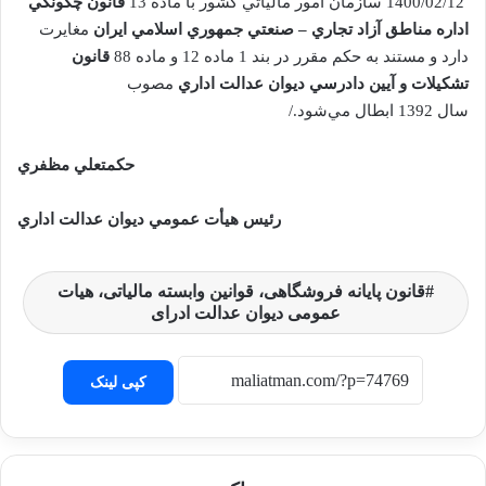
1400/02/12 سازمان امور مالياتي کشور با ماده 13
‌قانون چگونگي
اداره مناطق آزاد تجاري – صنعتي جمهوري اسلامي ايران
مغايرت
دارد و مستند به حکم مقرر در بند 1 ماده 12 و ماده 88
قانون
تشکيلات و آيين دادرسي ديوان عدالت اداري
مصوب
سال 1392 ابطال مي‌شود./
حکمتعلي مظفري
رئيس هيأت عمومي ديوان عدالت اداري
قانون پایانه فروشگاهی، قوانین وابسته مالیاتی، هیات
عمومی دیوان عدالت ادرای
کپی لینک