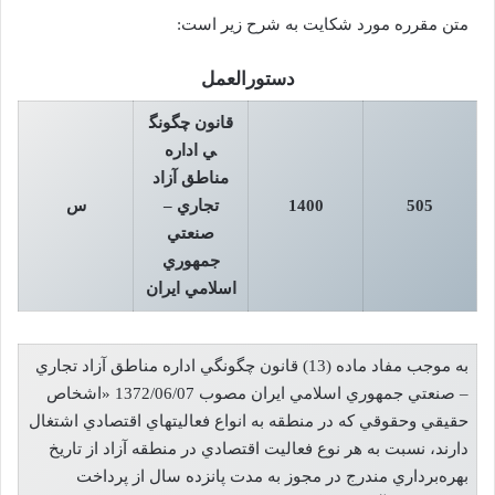
متن مقرره مورد شکايت به شرح زير است:
دستورالعمل
قانون چگونگ
ي اداره
مناطق آزاد
505
1400
تجاري –
س
صنعتي
جمهوري
اسلامي ايران
به موجب مفاد ماده (13) قانون چگونگي اداره مناطق آزاد تجاري
– صنعتي جمهوري اسلامي ايران مصوب 1372/06/07 «اشخاص
حقيقي وحقوقي که در منطقه به انواع فعاليتهاي اقتصادي اشتغال
دارند، نسبت به هر نوع فعاليت اقتصادي در منطقه آزاد از تاريخ
بهره‌برداري مندرج در مجوز به مدت پانزده سال از پرداخت