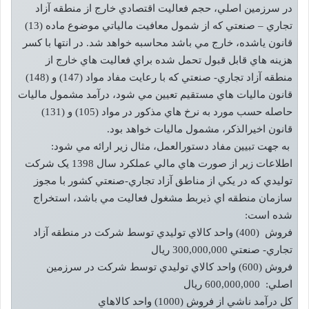
در سرزمين اصلي، حجم فعاليت اقتصادي خارج از منطقه آزاد
تجاري – صنعتي که از شمول معافيت مالياتي موضوع ماده (13)
قانون ياشده، خارج مي باشد محاسبه خواهد شد. در انتها با کسر
هزينه هاي قابل قبول تحمل شده براي فعاليت هاي خارج از
منطقه آزاد تجاري- صنعتي که با رعايت مفاد مواد (147) و (148)
قانون ماليات هاي مستقيم تعيين مي شود، درآمد مشمول ماليات
حاصله حسب مورد به نرخ هاي مذکور در مواد (105) و (131)
قانون اخيرالذکر، مشمول ماليات خواهد بود.
به جهت تبيين مفاد دستورالعمل، مثال زير ارائه مي شود:
اطلاعات زير از صورت هاي مالي عملکرد سال 1398 يک شرکت
توليدي که در يکي از مناطق آزاد تجاري-صنعتي کشور با مجوز
سازمان منطقه اي ذيربط مشغول فعاليت مي باشد، استخراج
شده است:
فروش (400) واحد کالاي توليدي توسط شرکت در منطقه آزاد
تجاري- صنعتي 300,000,000 ريال
فروش (600) واحد کالاي توليدي توسط شرکت در سرزمين
اصلي: 600,000,000 ريال
کل درآمد ناشي از فروش (1000) واحد کالاهاي