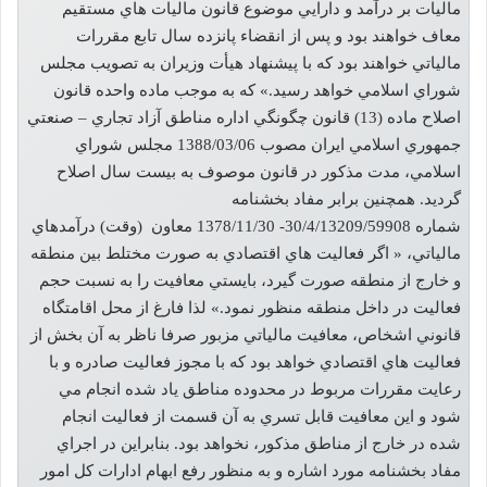
ماليات بر درآمد و دارايي موضوع قانون ماليات هاي مستقيم
معاف خواهند بود و پس از ‌انقضاء پانزده سال تابع مقررات
مالياتي خواهند بود که با پيشنهاد هيأت وزيران به تصويب مجلس
شوراي اسلامي خواهد رسيد.» که به موجب ماده واحده قانون
اصلاح ماده (13) قانون چگونگي اداره مناطق آزاد تجاري – صنعتي
جمهوري اسلامي ايران مصوب 1388/03/06 مجلس شوراي
اسلامي، مدت مذکور در قانون موصوف به بيست سال اصلاح
گرديد. همچنين برابر مفاد بخشنامه
شماره 30/4/13209/59908- 1378/11/30 معاون (وقت) درآمدهاي
مالياتي، « اگر فعاليت هاي اقتصادي به صورت مختلط بين منطقه
و خارج از منطقه صورت گيرد، بايستي معافيت را به نسبت حجم
فعاليت در داخل منطقه منظور نمود.» لذا فارغ از محل اقامتگاه
قانوني اشخاص، معافيت مالياتي مزبور صرفا ناظر به آن بخش از
فعاليت هاي اقتصادي خواهد بود که با مجوز فعاليت صادره و با
رعايت مقررات مربوط در محدوده مناطق ياد شده انجام مي
شود و اين معافيت قابل تسري به آن قسمت از فعاليت انجام
شده در خارج از مناطق مذکور، نخواهد بود. بنابراين در اجراي
مفاد بخشنامه مورد اشاره و به منظور رفع ابهام ادارات کل امور