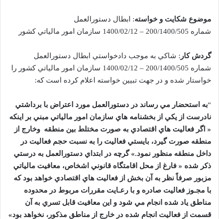
موضوع شکايت و خواسته
: ابطال دستورالعمل
شماره 200/1400/505 – 1400/02/12 سازمان امور مالياتي کشور
گردش کار
: شاکي به موجب دادخواستي ابطال دستورالعمل
شماره 200/1400/505 – 1400/02/12 سازمان امور مالياتي کشور را
خواستار شده و در جهت تبيين خواسته اعلام کرده است که:
“
به استحضار مي رساند در دستورالعمل مورد اعتراض با برداشتي
نادرست از يکي از بخشنامه هاي سازمان امور مالياتي مبني بر اينکه
« اگر فعاليت هاي اقتصادي به صورت مختلط بين منطقه وخارج از
منطقه صورت گيرد، بايستي فعاليت را به نسبت حجم فعاليت در
داخل منطقه منظور نمود.» گرچه در ابتداي دستورالعمل به درستي
ذکر شده « فارغ از محل اقامتگاه قانوني اشخاص، معافيت مالياتي
مزبور صرفاً نظر به آن بخش از فعاليت هاي اقتصادي خواهد بود که
با مجـوز فعاليت صادره و با رعـايت مقررات مربوط در محدوده
مناطق ياد شده انجام مي شود و اين معافيت قابل تسري به آن
قسمت از فعاليت انجام شده در خارج از مناطق مذکور، نخواهد بود»