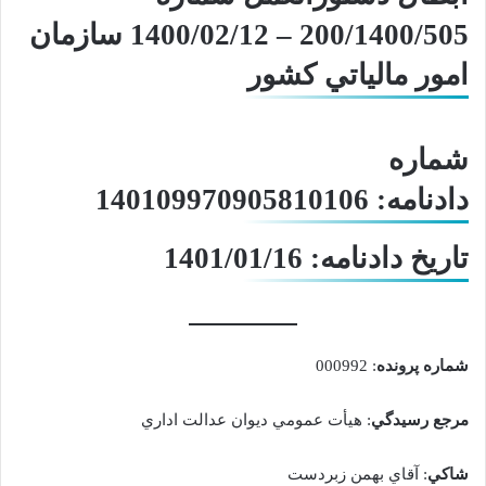
200/1400/505 – 1400/02/12 سازمان
امور مالياتي کشور
شماره
دادنامه
: 140109970905810106
تاريخ دادنامه
: 1401/01/16
شماره پرونده
: 000992
مرجع رسيدگي
: هيأت عمومي ديوان عدالت اداري
شاکي
: آقاي بهمن زبردست