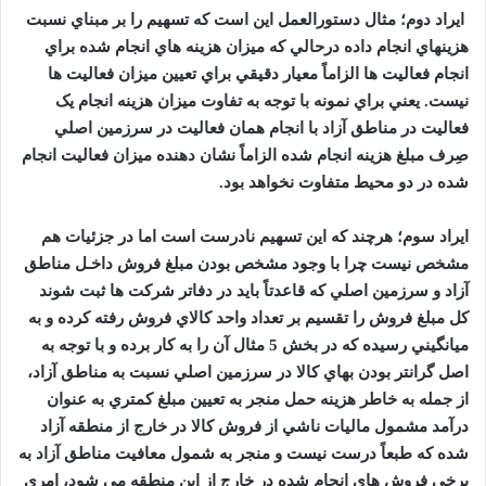
ايراد دوم؛ مثال دستورالعمل اين است که تسهيم را بر مبناي نسبت
هزينه
اي انجام داده درحالي که ميزان هزينه هاي انجام شده براي
انجام فعاليت ها الزاماً معيار دقيقي براي تعيين ميزان فعاليت ها
نيست. يعني براي نمونه با توجه به تفاوت ميزان هزينه انجام يک
فعاليت در مناطق آزاد با انجام همان فعاليت در سرزمين اصلي
صِرف مبلغ هزينه انجام شده الزاماً نشان دهنده ميزان فعاليت انجام
شده در دو محيط متفاوت نخواهد بود.
ايراد سوم؛ هرچند که اين تسهيم نادرست است اما در جزئيات هم
مشخص نيست چرا با وجود مشخص بودن مبلغ فروش داخـل مناطق
آزاد و سرزمين اصلي که قاعدتاً بايد در دفاتر شرکت ها ثبت شوند
کل مبلغ فروش را تقسيم بر تعداد واحد کالاي فروش رفته کرده و به
ميانگيني رسيده که در بخش
5
مثال آن را به کار برده و با توجه به
اصل گرانتر بودن بهاي کالا در سرزمين اصلي نسبت به مناطق آزاد،
از جمله به خاطر هزينه حمل منجر به تعيين مبلغ کمتري به عنوان
درآمد مشمول ماليات ناشي از فروش کالا در خارج از منطقه آزاد
شده که طبعاً درست نيست و منجر به شمول معافيت مناطق آزاد به
برخي فروش هاي انجام شده در خارج از اين منطقه مي شود، امري