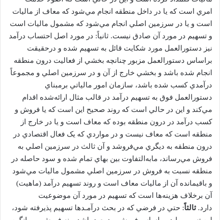
امري است که يا در داخل منطقه انجام مي‌شود که معاف از ماليات
است و يا در سرزمين اصلي انجام مي‌شود که مشمول ماليات است
و تسهيم در مورد آن صادق نيست. ثانياً: در مورد اصل احتساب درآمد
نيز دستورالعمل مورد شکايت قائل به تسهيم شده و درحقيقت
براساس دستورالعمل مزبور چنانچه بخشي از فعاليت درون منطقه
انجام شده باشد و بخشي خارج از آن و در سرزمين اصلي و مجموعاً
درآمدي کسب شده باشد، سازمان امور مالياتي برمبناي
دستورالعمل فوق به تسهيم درآمد در قالب مثال ارائه‌شده اقدام
مي‌کند و اين در حالي است که روند صحيح اين است که يا فروش و
کسب درآمد در درون منطقه بوده که معاف است و يا در خارج از
منطقه است که معاف نيست و در مواردي که يک فعال اقتصادي در
درون منطقه به ديگري مي‌فروشد و آن ثالث در سرزمين اصلي به
فروش مي‌رساند، مابه‌التفاوت بين بهاي تمام شده و سود حاصله در
منطقه نسبت به فروش در سرزمين اصلي مشمول ماليات مي‌شود
و باقيمانده آن از ماليات معاف است و روند تسهيم درآمد (ماهيت)
آن برخلاف هزينه‌ها است که تسهيم در مورد آن موضوعيت
دارد.
ثالثاً
: حتي در فرضي که در بحث درآمـدها تسهيم پذيرفته شود،