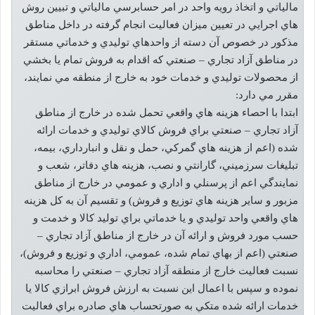
مالياتي و اتخاذ رويه واحد در امر حسابرسي مالياتي و تبيين روش
هاي اجرايي در تعيين ميزان فعاليت انجام گرفته در داخل مناطق
مذکور در خصوص آن دسته از واحدهاي توليدي و خدماتي مستقر
در مناطق آزاد تجاري – صنعتي که اقدام به فروش تمام يا بخشي
از محصولات توليدي و خدمات خود به خارج از منطقه مي نمايند،
مقرر مي دارد:
ابتدا با احصاء هزينه هاي واقعي تحمل شده در خارج از مناطق
آزاد تجاري – صنعتي براي فروش کالاي توليدي و خدمات ارائه
شده (اعم از هزينه هاي گمرکي، حمل و نقل و انبارداري، بيمه،
تبليغات سرزميني، گارانتي و نصب، هزينه هاي دفاتر، شعب و
نمايندگي اعم از پرسنلي و اداري و عمومي در خارج از مناطق
مزبور و ساير هزينه هاي توزيع و فروش) و تقسيم آن به کل هزينه
هاي واقعي واحد توليدي و يا خدماتي براي توليد کالا و خدمت و
حسب مورد فروش و ارائه آن در خارج از مناطق آزاد تجاري –
صنعتي (اعم از بهاي تمام شده، عمومي، اداري و توزيع و فروش)،
نسبت فعاليت خارج از منطقه آزاد تجاري – صنعتي را محاسبه
نموده و سپس با اعمال اين نسبت به ارزش فروش ابرازي کالا يا
خدمات ارائه شده متکي به صورتحساب هاي صادره براي فعاليت