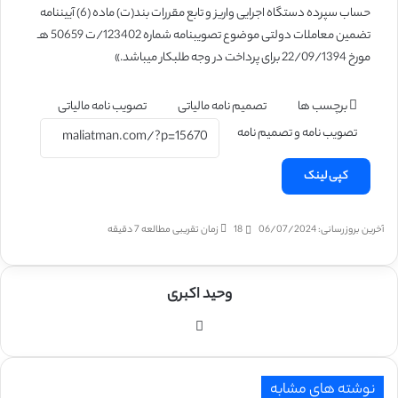
حساب سپرده دستگاه اجرایی واریز و تابع مقررات بند(ت) ماده (6) آیین­نامه
تضمین معاملات دولتی موضوع تصویب­نامه شماره 123402/ت 50659 هـ
مورخ 22/09/1394 برای پرداخت در وجه طلبکار می­باشد.»
برچسب ها
تصمیم نامه مالیاتی
تصویب نامه مالیاتی
تصویب نامه و تصمیم نامه
کپی لینک
آخرین بروزرسانی: 06/07/2024
18
زمان تقریبی مطالعه 7 دقیقه
وحید اکبری
وبسایت
نوشته های مشابه