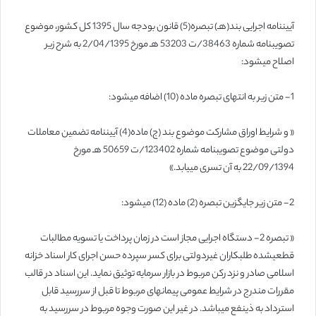
آیین­نامه اجرایی بند(هـ) تبصره(5) قانون بودجه سال 1395 کل کشور، موضوع
تصویب­نامه شماره 38463/ت 53203 هـ مورخ 2/04/1395 به شرح زیر
اصلاح می­شود:
1-­ متن زیر به انتهای تبصره ماده (10) اضافه می­شود:
« و شرایط اوراق مشارکت موضوع بند (ج) ماده(4) آیین­نامه تضمین معاملات
دولتی موضوع تصویب­نامه شماره 123402/ت 50659 هـ مورخ
22/09/1394 به آن تسری می­یابد.»
2- متن زیر جایگزین تبصره (2) ماده (12) می­شود:
« تبصره 2- دستگاه اجرایی مجاز است در زمان پرداخت یا تسویه مطالبات
قطعی­شده طلبکاران غیردولتی برای کسر سپرده حسن اجرای کار اسناد خزانه
اسلامی صادر و نزد رکن مربوط در بازار سرمایه توثیق نماید. این اسناد در قالب
مقررات مندرج در شرایط عمومی پیمان­های مربوط تا قبل از سررسید قابل
استرداد به ذینفع می­باشد. در غیر این صورت وجوه مربوط در سررسید به