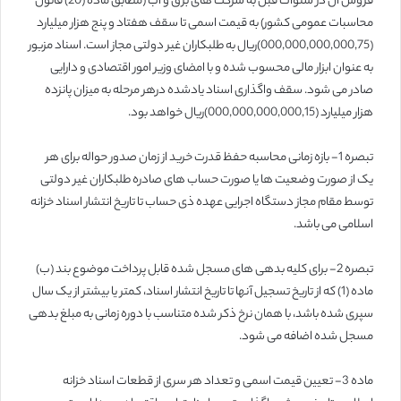
فروش آن در سنوات قبل به شرکت های برق و آب (مطابق ماده (20) قانون
محاسبات عمومی کشور) به قیمت اسمی تا سقف هفتاد و پنج هزار میلیارد
(000,000,000,000,75)ریال به طلبکاران غیر دولتی مجاز است. اسناد مزبور
به عنوان ابزار مالی محسوب شده و با امضای وزیر امور اقتصادی و دارایی
صادر می شود. سقف واگذاری اسناد یادشده درهر مرحله به میزان پانزده
هزار میلیارد (000,000,000,000,15)ریال خواهد بود.
تبصره 1- بازه زمانی محاسبه حفظ قدرت خرید از زمان صدور حواله برای هر
یک از صورت وضعیت ها یا صورت حساب های صادره طلبکاران غیر دولتی
توسط مقام مجاز دستگاه اجرایی عهده ذی حساب تا تاریخ انتشار اسناد خزانه
اسلامی می باشد.
تبصره 2- برای کلیه بدهی های مسجل شده قابل پرداخت موضوع بند (ب)
ماده (1) که از تاریخ تسجیل آنها تا تاریخ انتشار اسناد، کمتر یا بیشتر از یک سال
سپری شده باشد، با همان نرخ ذکر شده متناسب با دوره زمانی به مبلغ بدهی
مسجل شده اضافه می شود.
ماده 3- تعیین قیمت اسمی و تعداد هر سری از قطعات اسناد خزانه