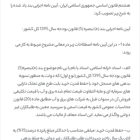
هشتم قانون اساسی جمهوری اسلامی ایران ، آیین نامه اجرایی بند یاد شده را
به شرح زیر تصویب کرد:
آیین نامه اجرایی بند (ه) تبصره (5) قانون بودجه سال 1395 کل کشور :
ماده 1- در این آیین نامه اصطلاحات زیر در معانی مشروح مربوط به کار می
روند:
الف- اسناد خزانه اسلامی: اسناد با نام یا بی نام موضوع بند (ه)تبصره(5)
قانون بودجه سال 1395 کل کشور (نوع اول) که دولت به منظور تسویه
بدهی های مسجل خود با حفظ قدرت خرید بابت طرح های تملک دارایی
های سرمایه ای و مابه التفاوت قیمت تمام شده برق و آب با قیمت تکلیفی
فروش آن در سنوات قبل به شرکت های برق و آب مطابق ماده (20) قانون
محاسبات عمومی کشور به قیمت اسمی و سررسید معین به طلبکاران غیر
دولتی واگذار می نماید. این اسناد معاف از مالیات می باشند.
ب- حفظ قدرت خرید: مبلغی متناسب با حداکثر مبلغ پانزده درصد(15%) به
ازای یک سال تاخیر درپرداخت طلب طلبکاران غیر دولتی به مبلغ بدهی