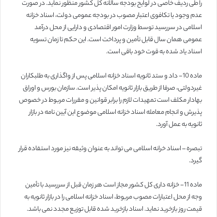
را طی ردیف خاصی در لوایح بودجه سالانه کل کشور منظور نماید. در صورت
عدم وجود یا تکافوی اعتبار مصوب در بودجه عمومی دولت، اسناد خزانه
اسلامی در سررسید توسط وزارت امور اقتصادی و دارایی از محل درآمد
عمومی همان سال قابل تأمین و پرداخت است. این حکم تا زمان تسویه
اسناد یاد شده به قوت خود باقی است.
ماده 10- داد و ستد ثانویه اسناد خزانه اسلامی پس از واگذاری به طلبکاران
غیردولتی، صرفا از طریق بازار ثانویه امکان پذیر است. سازمان بورس و اوراق
بهادار مکلف است تمهیدات لازم را برابر قوانین و مقررات مربوط در خصوص
پذیرش و انجام معامله اسناد خزانه اسلامی موضوع این آیین نامه در بازار
ثانویه به عمل آورد.
تبصره – اسناد خرانه اسلامی می تواند به عنوان وثیقه نیز مورد استفاده قرار
گیرد.
ماده 11- خزانه داری کل کشور مجاز است هر زمان قبل از سررسید با تأمین
وجه از محل اعتبارات مصوب مربوط، اسناد خزانه اسلامی را در بازار ثانویه به
قیمت روز بازخرید نماید. اسناد بازخرید شده قابل توزیع مجدد نمی باشد.