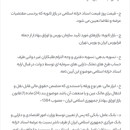
ج- قیمت روز: قیمت اسناد خزانه اسلامی در بازار ثانویه که برحسب مقتضیات
عرضه و تقاضا تعیین می شود.
چ- بازار ثانویه: بازارهای مورد تأیید سازمان بورس و اوراق بهادار از جمله
فرابورس ایران و بورس تهران.
ح- تسویه بدهی: تسویه دفتری و وجه التزام طلبکاران غیر دولتی طرف
حساب طرح های تملک دارایی های سرمایه ای توسط دولت در قبال ارایه
اسناد خزانه اسلامی موضوع این آیین نامه.
خ- ابزار مالی: هر نوع ورقه یا مستندی که متضمن حقوق مالی قابل نقل و
انتقال برای مالک عین و یا منعفت آن باشد موضوع بند (24) ماده (1) قانون
بازار اوراق بهادار جمهوری اسلامی ایران – مصوب 1384-
د- بانک عامل: بانکی که پس از تعیین توسط وزارت امور اقتصادی و دارایی و
بانک مرکزی جمهوری اسلامی ایران از طرف ناشر نسبت به عرضه اسناد خزانه
اسلامی، پرداخت اصل قیمت اسمی اسناد پس از سررسید و انجام سایر امور