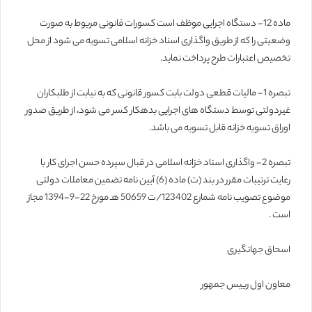
ماده 12- دستگاه اجرایی موظف است کسورات قانونی مربوط به صورت
وضعیتی را که از طریق واگذاری اسناد خزانه اسلامی تسویه می شود از محل
تخصیص اعتبارات طرح پرداخت نماید.
تبصره 1- مالیات قطعی دولت بابت کسور قانونی که به نیابت از طلبکاران
غیردولتی توسط دستگاه های اجرایی بدهکار کسر می شود، از طریق صدور
اوراق تسویه خزانه قابل تسویه می باشد.
تبصره 2- واگذاری اسناد خزانه اسلامی در قبال سپرده حسن اجرای کار با
رعایت ترتیبات مقرر در بند (ت) ماده (6) آیین نامه تضمین معاملات دولتی
موضوع تصویب نامه شمارع 123402/ت 50659 هـ مورخ 22-9-1394 مجاز
است .
اسحاق جهانگیری
معاون اول رییس جمهور