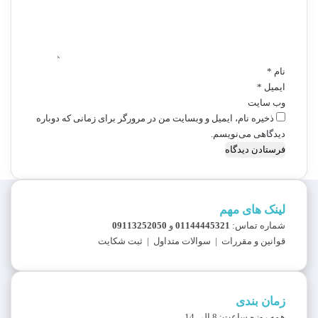
ا
ه
*
نام
*
ایمیل
*
وب‌ سایت
ذخیره نام، ایمیل و وبسایت من در مرورگر برای زمانی که دوباره
دیدگاهی می‌نویسم.
لینک های مهم
شماره تماس:
01144445321
و
09113252050
قوانین و مقررات
|
سوالات متداول
|
ثبت شکایت
زمان بندی
همه روزه ساعت: 8 الی 14