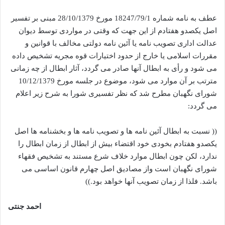
عطف به نامه شماره 18247/79/1 مورخ 28/10/1379 مبنی بر تفسیر
اصل یکصدو هفتادم از این جهت که وقتی در مواردی توسط دیوان
عدالت اداری تصویب نامه یا آئین نامه دولتی مخالف با قوانین و
مقررات اسلامی یا خارج از حدود اختیارات قوه مجریه تشخیص داده
می شود و رأی به ابطال آنها صادر می گردد، آثار ابطال از چه زمانی
مترتب بر آن موارد می شود، موضوع در جلسه مورخ 10/12/1379
شورای نگهبان مطرح شد که نظر تفسیری شورا به شرح زیر اعلام
می گردد:
(( نسبت به ابطال آئین نامه ها و تصویب نامه ها و بخشنامه ها اصل
یکصدو هفتادم بخودی خود اقتضاء بیش از ابطال از زمان ابطال را
ندارد، لکن چون ابطال موارد خلاف شرع مستند به تشخیص فقهاء
شورای نگهبان است واز مصادیق اصل چهارم قانون اساسی می
باشد. فلذا از زمان تصویب آنها خواهد بود.))
احمد جنتی