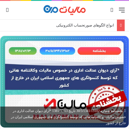
منو
جستجو برای
ورو
انواع صورتحساب الکترونیکی
بخشنامه شماره 30/5/1341/13102 تاریخ 1381/02/13 *آرای دیوان عدالت اداری در
خصوص مالیات وکالتنامه هائی که توسط کنسولگری های جمهوری اسلامی ایران در
خارج از کشور