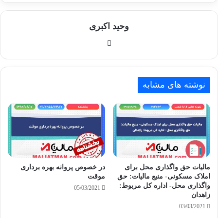
وحید اکبری
وبسایت
نوشته های مشابه
مالیات حق واگذاری محل برای
در خصوص پروانه بهره برداری
املاک مسکونی- منبع مالیات: حق
موقت
واگذاری محل- اداره کل مربوط:
05/03/2021
زاهدان
03/03/2021