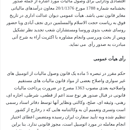
اقتصادی ودارایی برای وصول مالیات مورد اشاره از جمله صدور
بخشنامه شماره 1788 مورخ 20/1/1376 معاون درآمدهای مالیاتی
مغایر قانون نمی باشد. هیأت عمومی دیوان عدالت اداری در تاریخ
فوق به ریاست حجت الاسلام والمسلمین دری نجف آبادی وبا حضور
روسای شعب بدوی وروسا ومستشاران شعب تجدید نظر تشکیل
وپس از بحث وبررسی وانجام مشاوره با اکثریت آراء به شرح آتی
مبادرت به صدور رأی می نماید.
رأی هیأت عمومی
حکم مقرر در تبصره 5 ماده یک قانون وصول مالیات از اتومبیل های
غیر سواری واصلاح بعضی از مواد قانون مالیات های مستقیم
واصلاحیه بعدی مصوب 1363 مصرح در ضرورت پرداخت مالیات
قانونی در قبال صدور هر نوع سند اعم از قطعی، شرطی، اجاره ای،
رهنی، وثیقه ای، صلح، وکالتی ونظایر آنها توسط دفاتر اسناد رسمی
است وتسری وتعمیم آن به وکالتنامه هایی که د رخارج از کشور
تنظیم شده وبه تأیید سفارت ایران رسیده ومتضمن اعطای اختیار
انجام معامله در مورد اتومبیل است، مجوز قانونی ندارد. بنا براین