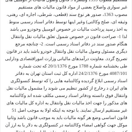
غیر سواری واصلاح بعضی از مواد قانون مالیات های مستقیم
مصوب 1363، صدور هر نوع سند (قطعی، شرطی، اجاره ای، رهنی،
وثیقه ای، صلح وکالتی) وغیر اینها توسط دفاتر اسناد رسمی منوط
به اخذ رسید پرداخت مالیات در خصوص اتومبیل وخودرو می باشد
لذا 1- صراحت قانون در خصوص شمول تعلق مالیات نقل وانتقال
هنگام صدور سند در دفاتر اسناد رسمی است. 2- چنانچه مرجع
دیگری مسئول وصول مالیات نقل وانتقال خودرو باشد باید در قانون
تصریح گردد. معاونت درآمدهای مالیاتی وزارت اموراقتصادی ودارایی
طی بخشنامه شماره 1788 مورخ 20/1/1376 که تحت شماره
4087/101 مورخ 24/2/1376 اداره کل ثبت استان تهران به دفاتر
اسناد رسمی ابلاغ گردیده وکالتنامه هایی را که توسط کنسولگری
های ایران د رخارج از کشور تنظیم می شوند را مشمول مالیات نقل
وانتقال فوق دانسته ودفاتر اسناد رسمی مکلف شده اند وکالتنامه
های مذکور را جهت اخذ مالیات نقل وانتقال به اداره کل مالیات های
غیر مستقیم ارسال نمایند. با توجه به اینکه اولا به موجب اصل 51
قانون اساسی وضع هر گونه مالیات باید به موجب قانون باشد وثانیا
موکل جهت گواهی امضاء وکالتنامه در کنسولگری به دلار یا به ارز آن