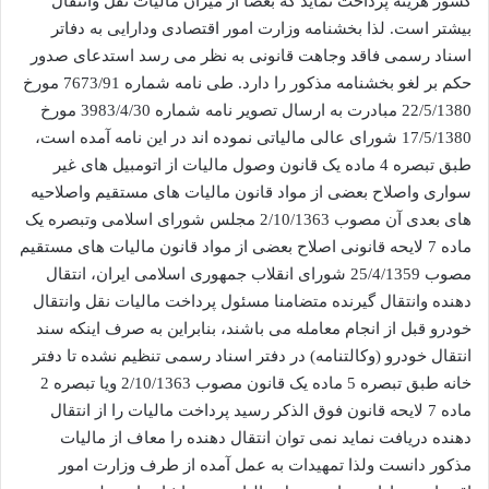
کشور هزینه پرداخت نماید که بعضا از میزان مالیات نقل وانتقال
بیشتر است. لذا بخشنامه وزارت امور اقتصادی ودارایی به دفاتر
اسناد رسمی فاقد وجاهت قانونی به نظر می رسد استدعای صدور
حکم بر لغو بخشنامه مذکور را دارد. طی نامه شماره 7673/91 مورخ
22/5/1380 مبادرت به ارسال تصویر نامه شماره 3983/4/30 مورخ
17/5/1380 شورای عالی مالیاتی نموده اند در این نامه آمده است،
طبق تبصره 4 ماده یک قانون وصول مالیات از اتومبیل های غیر
سواری واصلاح بعضی از مواد قانون مالیات های مستقیم واصلاحیه
های بعدی آن مصوب 2/10/1363 مجلس شورای اسلامی وتبصره یک
ماده 7 لایحه قانونی اصلاح بعضی از مواد قانون مالیات های مستقیم
مصوب 25/4/1359 شورای انقلاب جمهوری اسلامی ایران، انتقال
دهنده وانتقال گیرنده متضامنا مسئول پرداخت مالیات نقل وانتقال
خودرو قبل از انجام معامله می باشند، بنابراین به صرف اینکه سند
انتقال خودرو (وکالتنامه) در دفتر اسناد رسمی تنظیم نشده تا دفتر
خانه طبق تبصره 5 ماده یک قانون مصوب 2/10/1363 ویا تبصره 2
ماده 7 لایحه قانون فوق الذکر رسید پرداخت مالیات را از انتقال
دهنده دریافت نماید نمی توان انتقال دهنده را معاف از مالیات
مذکور دانست ولذا تمهیدات به عمل آمده از طرف وزارت امور