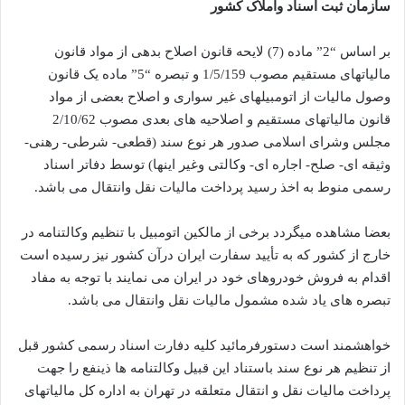
سازمان ثبت اسناد واملاک کشور
بر اساس “2” ماده (7) لایحه قانون اصلاح بدهی از مواد قانون
مالیاتهای مستقیم مصوب 1/5/159 و تبصره “5” ماده یک قانون
وصول مالیات از اتومبیلهای غیر سواری و اصلاح بعضی از مواد
قانون مالیاتهای مستقیم و اصلاحیه های بعدی مصوب 2/10/62
مجلس وشرای اسلامی صدور هر نوع سند (قطعی- شرطی- رهنی-
وثیقه ای- صلح- اجاره ای- وکالتی وغیر اینها) توسط دفاتر اسناد
رسمی منوط به اخذ رسید پرداخت مالیات نقل وانتقال می باشد.
بعضا مشاهده میگردد برخی از مالکین اتومبیل با تنظیم وکالتنامه در
خارج از کشور که به تأیید سفارت ایران درآن کشور نیز رسیده است
اقدام به فروش خودروهای خود در ایران می نمایند با توجه به مفاد
تبصره های یاد شده مشمول مالیات نقل وانتقال می باشد.
خواهشمند است دستورفرمائید کلیه دفارت اسناد رسمی کشور قبل
از تنظیم هر نوع سند باستناد این قبیل وکالتنامه ها ذینفع را جهت
پرداخت مالیات نقل و انتقال متعلقه در تهران به اداره کل مالیاتهای