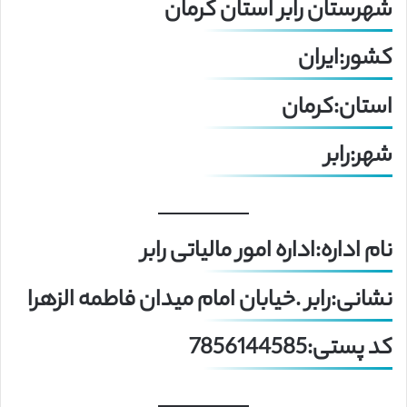
شهرستان رابر استان کرمان
کشور:ایران
استان:کرمان
شهر:رابر
نام اداره:اداره امور مالیاتی رابر
نشانی:رابر .خیابان امام میدان فاطمه الزهرا
کد پستی:7856144585