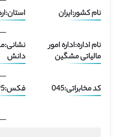
نام کشور:ایران
استان:ار
نام اداره:اداره امور
نشانی:م
مالیاتی مشگین
دانش
کد مخابراتی:045
فکس:32530795