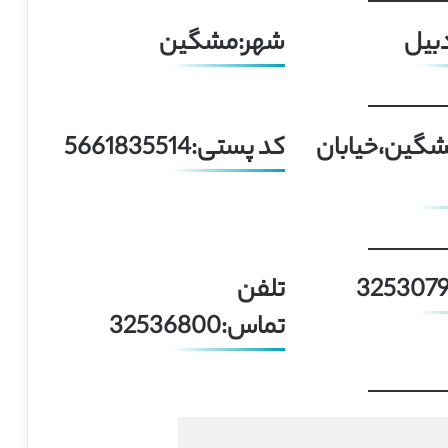
دبیل
شهر:مشگین
شگین،خیابان
کد پستی:5661835514
تلفن
تماس:32536800