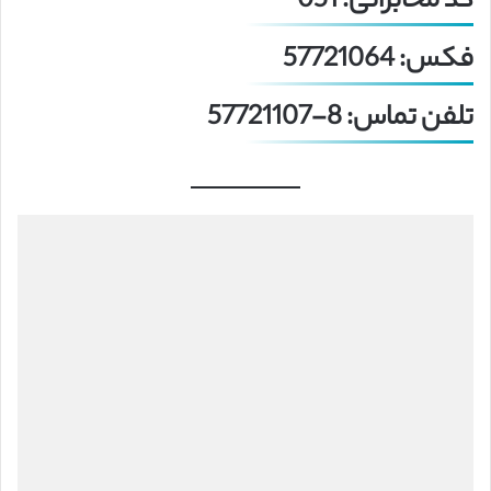
کد مخابراتی: 051
فکس: 57721064
تلفن تماس: 8-57721107