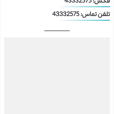
فکس: 43332575
تلفن تماس: 43332575