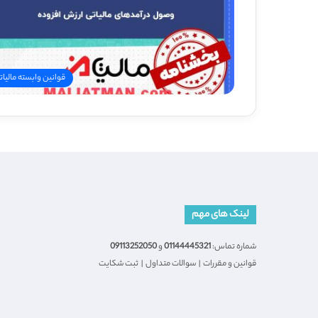
قوانین وابسته مالیات
لینک های مهم
شماره تماس:
01144445321
و
09113252050
قوانین و مقررات
|
سوالات متداول
|
ثبت شکایت