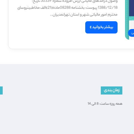
وصول درآمدهای مالیاتی ارزش افزوده شماره: 30339 تاریخ:
1388/12/18 پیوست: بخشنامه 08288ماده«21»الف مخاطبینروسای
محترم امور مالیاتی شهر و استان تهرانمدیران…
بیشتر بخوانید »
ی
زمان بندی
همه روزه ساعت: 8 الی 14