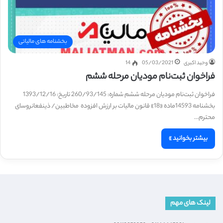
بخشنامه های مالیاتی
وحید اکبری
05/03/2021
14
فراخوان ثبت‌نام مودیان مرحله ششم
فراخوان ثبت‌نام مودیان مرحله ششم شماره: 260/93/145 تاریخ: 1393/12/16
بخشنامه 14593ماده «18» قانون مالیات بر ارزش افزوده مخاطبین/ ذینفعانروسای
محترم…
بیشتر بخوانید »
لینک های مهم