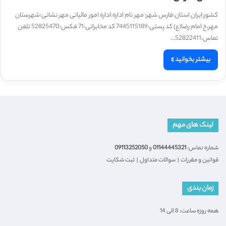
کشور:ایران استان:فارس شهر: مهر نام اداره:اداره امور مالیاتی مهر نشانی:شهرستان
مهر،خ امام رضا(ع) کد پستی:7445115189 کد مخابراتی:71 فکس:52825470 تلفن
تماس:52822411…
بیشتر بخوانید »
لینک های مهم
شماره تماس:
01144445321
و
09113252050
قوانین و مقررات
|
سوالات متداول
|
ثبت شکایت
زمان بندی
همه روزه ساعت: 8 الی 14