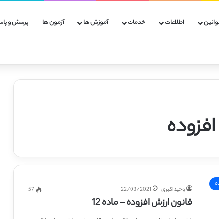
وانین
اطلاعات
خدمات
آموزش ها
آزمون ها
پرسش و پاس
افزوده
ه
وحید اکبری
22/03/2021
57
قانون ارزش افزوده – ماده 12