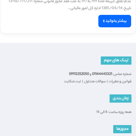
عدم تعلق جریمه ماده 199 به 197 به علت فقد مجوز قانونی شماره: 13116/771/211
تاریخ: 1385/04/14 اداره کل امور مالیاتی…
بیشتر بخوانید »
لینک های مهم
شماره تماس:
01144445321
و
09113252050
قوانین و مقررات
|
سوالات متداول
|
ثبت شکایت
زمان بندی
همه روزه ساعت: 8 الی 14
مجوزها