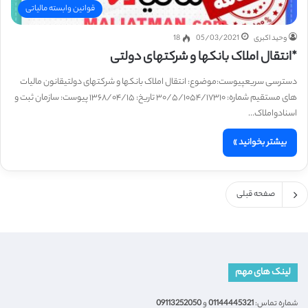
قوانین وابسته مالیاتی
وحید اکبری
05/03/2021
18
*انتقال املاک بانکها و شرکتهای دولتی
دسترسی سریعپیوست:موضوع: انتقال املاک بانکها و شرکتهای دولتیقانون مالیات
های مستقیم شماره: ۳۰/۵/۱۰۵۴/۱۷۳۱۰ تاریخ: ۱۳۶۸/۰۴/۱۵ پیوست: سازمان ثبت و
اسنادواملاک…
بیشتر بخوانید »
صفحه قبلی
لینک های مهم
شماره تماس:
01144445321
و
09113252050