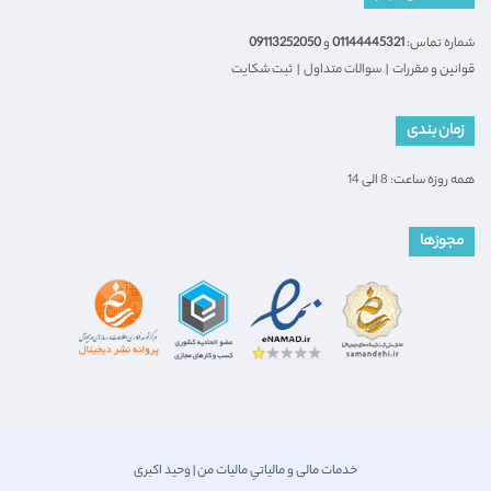
شماره تماس:
01144445321
و
09113252050
قوانین و مقررات
|
سوالات متداول
|
ثبت شکایت
زمان بندی
همه روزه ساعت: 8 الی 14
مجوزها
خدمات مالی و مالیاتیِ مالیات من | وحید اکبری