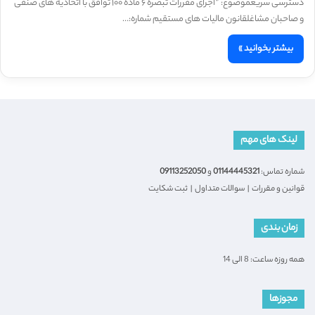
دسترسی سریعموضوع: *اجرای مقررات تبصره ۶ ماده ۱۰۰ توافق با اتحادیه های صنفی
و صاحبان مشاغلقانون مالیات های مستقیم شماره:…
بیشتر بخوانید »
لینک های مهم
شماره تماس:
01144445321
و
09113252050
قوانین و مقررات
|
سوالات متداول
|
ثبت شکایت
زمان بندی
همه روزه ساعت: 8 الی 14
مجوزها