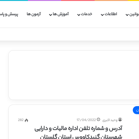
وانین
اطلاعات
خدمات
آموزش ها
آزمون ها
پرسش و پاس
ن
وحید اکبری
17/04/2022
282
آدرس و شماره تلفن اداره مالیات و دارایی
شهرستان گنبدکاووس استان گلستان