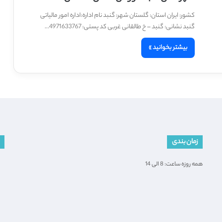
کشور: ایران استان: گلستان شهر: گنبد نام اداره:اداره امور مالیاتی
گنبد نشانی: گنبد – خ طالقانی غربی کد پستی: 4971633767…
بیشتر بخوانید »
زمان بندی
همه روزه ساعت: 8 الی 14