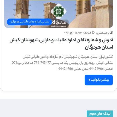
نشانی اداره های مالیاتی هرمزگان
وحید اکبری
16/04/2022
479
آدرس و شماره تلفن اداره مالیات و دارایی شهرستان کیش
استان هرمزگان
کشور:ایران استان:هرمزگان شهر:کیش نام اداره:اداره امور مالیاتی کیش
نشانی:کیش-روبه روی بازار پردیس یک کد پستی:7941745477 کد مخابراتی:076
فکس:44424966 تلفن تماس:44424966
بیشتر بخوانید »
لینک های مهم