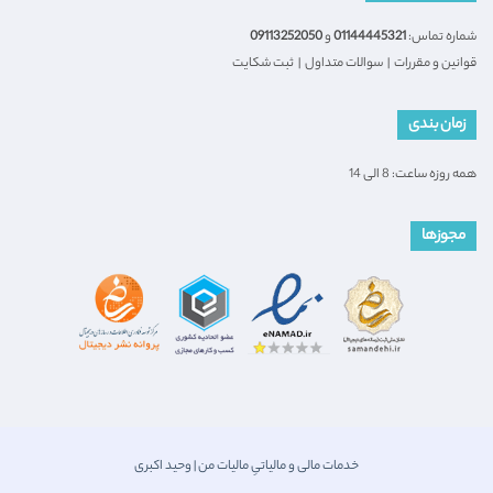
شماره تماس:
01144445321
و
09113252050
قوانین و مقررات
|
سوالات متداول
|
ثبت شکایت
زمان بندی
همه روزه ساعت: 8 الی 14
مجوزها
خدمات مالی و مالیاتیِ مالیات من | وحید اکبری