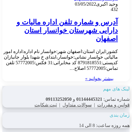
وحید اکبری
03/05/2022
432
آدرس و شماره تلفن اداره مالیات و
دارایی شهرستان خوانسار استان
اصفهان
کشور:ایران استان:اصفهان شهر:خوانسار نام اداره:اداره امور
مالیاتی خوانسار نشانی:خوانسار،ابتدای خ شهدا بلوار جانبازان
کدپستی:8791818551 کد مخابراتی:31 فکس:57772005 تلفن
تماس:57772005 اصلاح…
بیشتر بخوانید »
لینک های مهم
شماره تماس:
01144445321
و
09113252050
قوانین و مقررات
|
سوالات متداول
|
ثبت شکایت
زمان بندی
همه روزه ساعت: 8 الی 14