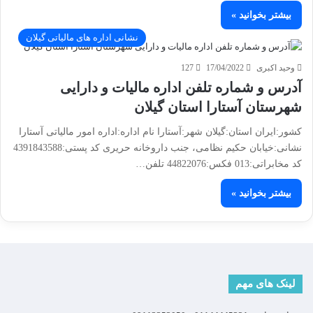
بیشتر بخوانید »
نشانی اداره های مالیاتی گیلان
وحید اکبری
17/04/2022
127
آدرس و شماره تلفن اداره مالیات و دارایی
شهرستان آستارا استان گیلان
کشور:ایران استان:گیلان شهر:آستارا نام اداره:اداره امور مالیاتی آستارا
نشانی:خیابان حکیم نظامی، جنب داروخانه حریری کد پستی:4391843588
کد مخابراتی:013 فکس:44822076 تلفن…
بیشتر بخوانید »
لینک های مهم