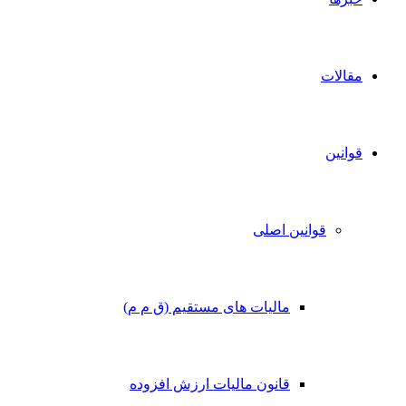
مقالات
قوانین
قوانین اصلی
مالیات های مستقیم (ق م م)
قانون مالیات ارزش افزوده